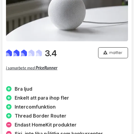
3.4
i samarbete med
PriceRunner
Bra ljud
Enkelt att para ihop fler
Intercomfunktion
Thread Border Router
Endast HomeKit produkter
Siri, inte lika pålitlig som konkurrenter