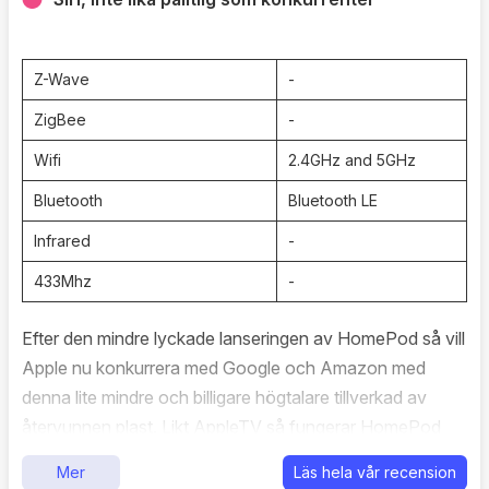
Z-Wave
-
ZigBee
-
Wifi
2.4GHz and 5GHz
Bluetooth
Bluetooth LE
Infrared
-
433Mhz
-
Efter den mindre lyckade lanseringen av HomePod så vill
Apple nu konkurrera med Google och Amazon med
denna lite mindre och billigare högtalare tillverkad av
återvunnen plast. Likt AppleTV så fungerar HomePod
Mini som en hubb för för dina HomeKit-prylar. Den
Mer
Läs hela vår recension
fungerar även som en så kallad Thread Border Router