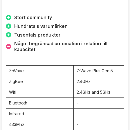
Stort community
Hundratals varumärken
Tusentals produkter
Något begränsad automation i relation till
kapacitet
Z-Wave
Z-Wave Plus Gen 5
ZigBee
2.4GHz
Wifi
2.4GHz and 5GHz
Bluetooth
-
Infrared
-
433Mhz
-