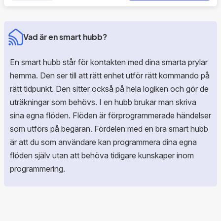
vilket möjliggör åtkomst till ditt smarta hem via molnet.
Ljudet i HomePod Mini är förvånansvärt bra. Om du
Vad är en smart hubb?
köper fler enheter kan du koppla ihop dessa för stereo.
HomePod Mini kommer till sin rätta när du använder hela
En smart hubb står för kontakten med dina smarta prylar
Apples ekosystem. Framför allt när ni är en familj där alla
hemma. Den ser till att rätt enhet utför rätt kommando på
har Apple prylar. Intercomfunktionen gör att du enkelt
rätt tidpunkt. Den sitter också på hela logiken och gör de
kan skicka röstmeddelanden mellan dina enheter för att
uträkningar som behövs. I en hubb brukar man skriva
meddela någon annan i familjen. Du kan t. ex. med hjälp
sina egna flöden. Flöden är förprogrammerade händelser
av Siri skicka röstmeddelande fån CarPlay eller din Apple
som utförs på begäran. Fördelen med en bra smart hubb
Watch, antingen till alla dina HomePod Mini's eller en
är att du som användare kan programmera dina egna
utvald. Så vem ska köpa HomePod Mini? Är du en
flöden själv utan att behöva tidigare kunskaper inom
trogen användare av Apple produkter och bor i ett större
programmering.
hem med flera rum så kan detta vara något för dig.
Använder du dessutom bara HomeKit och Apple Music
så är det nästan ett solklart val.