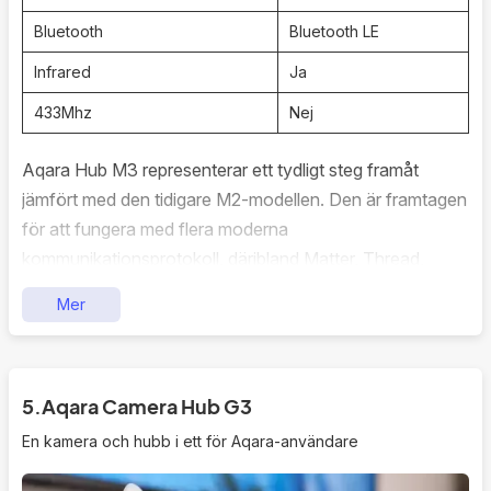
Bluetooth
Bluetooth LE
Infrared
Ja
433Mhz
Nej
Aqara Hub M3 representerar ett tydligt steg framåt
jämfört med den tidigare M2-modellen. Den är framtagen
för att fungera med flera moderna
kommunikationsprotokoll, däribland Matter, Thread,
Zigbee och Bluetooth. Tack vare detta breddade stöd
Mer
fungerar den som en central enhet för att koppla
samman både nya och befintliga smarta hem-produkter.
Den här hubben agerar som en Matter-kontroller, Thread
5.
Aqara Camera Hub G3
Border Router och Zigbee-brygga – vilket innebär att den
En kamera och hubb i ett för Aqara-användare
kan länka samman enheter från olika generationer och
tillverkare inom samma ekosystem.