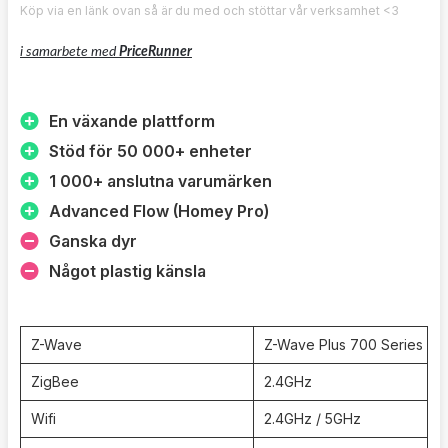
Köp via en länk ovan så är du med och stöttar vår verksamhet <3
i samarbete med
PriceRunner
En växande plattform
Stöd för 50 000+ enheter
1 000+ anslutna varumärken
Advanced Flow (Homey Pro)
Ganska dyr
Något plastig känsla
Z-Wave
Z-Wave Plus 700 Series
ZigBee
2.4GHz
Wifi
2.4GHz / 5GHz