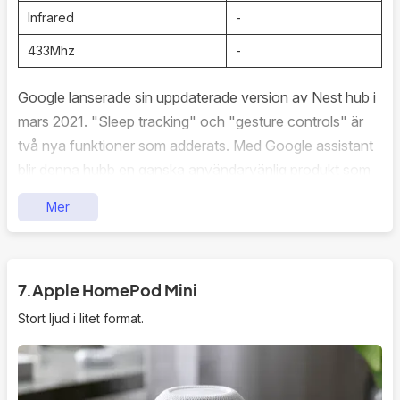
Infrared
-
433Mhz
-
Google lanserade sin uppdaterade version av Nest hub i
mars 2021. "Sleep tracking" och "gesture controls" är
två nya funktioner som adderats. Med Google assistant
blir denna hubb en ganska användarvänlig produkt som
kommer passa i en del kök samt sovrum. Den känner
Mer
igen din röst för bättre familjefunktioner. På grund av att
systemet är relativt låst och att möjligheten för att skapa
rutiner är begränsat till vilket språk man har inställt så
7.
Apple HomePod Mini
förblir det mest en bra röstassistent.
Stort ljud i litet format.