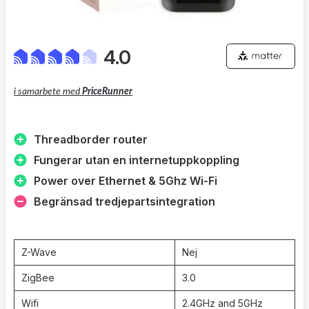
4.0
i samarbete med
PriceRunner
Threadborder router
Fungerar utan en internetuppkoppling
Power over Ethernet & 5Ghz Wi-Fi
Begränsad tredjepartsintegration
Z-Wave
Nej
ZigBee
3.0
Wifi
2.4GHz and 5GHz