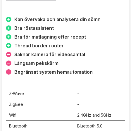
lagring av krypterad video i 2K upplösning samt ingen
begränsning i lagring. Med Apple Secure Video lagrar du
dina filmer i iCloud. Du kan även lagra dina filmer på ett
Kan övervaka och analysera din sömn
MicroSD-kort i kameran (upp till 128gb).
Bra röstassistent
Aqara Camera Hub G3 är en mångsidig och kraftfull
Bra för matlagning efter recept
smart hem-kamera som erbjuder högkvalitativ
Thread border router
övervakning och integrering med Aqara-ekosystemet.
Saknar kamera för videosamtal
Medan dess funktioner och prestanda är imponerande,
Långsam pekskärm
bör du överväga ekosystemets kompatibilitet och totala
Begränsat system hemautomation
kostnad innan köp.
Z-Wave
-
ZigBee
-
Wifi
2.4GHz and 5GHz
Bluetooth
Bluetooth 5.0