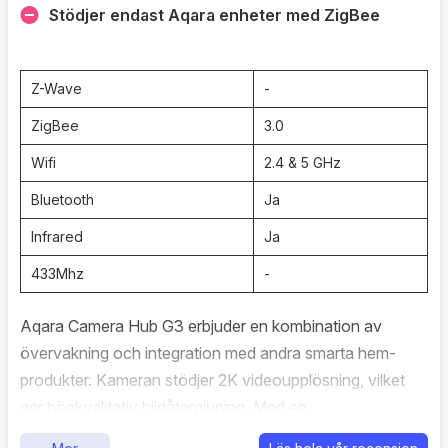
mjukvaruuppdateringar släpps.
Stödjer endast Aqara enheter med ZigBee
Z-Wave
-
ZigBee
3.0
Wifi
2.4 & 5 GHz
Bluetooth
Ja
Infrared
Ja
433Mhz
-
Aqara Camera Hub G3 erbjuder en kombination av
övervakning och integration med andra smarta hem-
produkter. Kameran stödjer 2K videoupplösning, vilket
ger högkvalitativ bildåtergivning. Med en
betraktningsvinkel på 110° och möjlighet till panorerings-