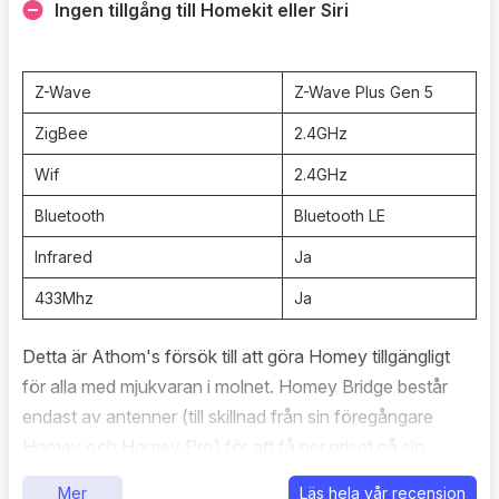
Ingen tillgång till Homekit eller Siri
Z-Wave
Z-Wave Plus Gen 5
ZigBee
2.4GHz
Wif
2.4GHz
Bluetooth
Bluetooth LE
Infrared
Ja
433Mhz
Ja
Detta är Athom's försök till att göra Homey tillgängligt
för alla med mjukvaran i molnet. Homey Bridge består
endast av antenner (till skillnad från sin föregångare
Homey och Homey Pro) för att få ner priset på sin
hårdvara och bli tillgänglig för en större marknad. Ett bra
Mer
Läs hela vår recension