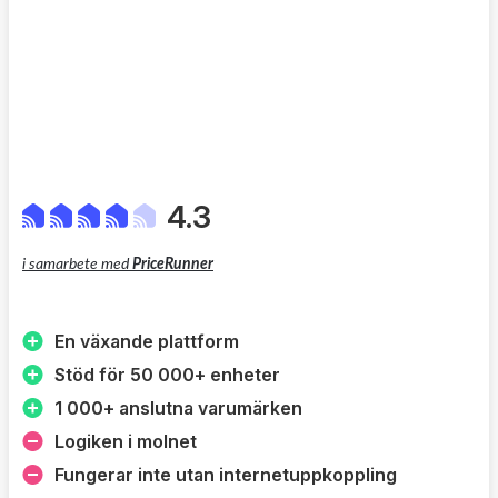
Precis som tidigare har Homey Pro (2026) ett brett stöd
för protokoll och tekniker som Matter, Thread, Zigbee, Z-
Wave, Bluetooth LE, 433 MHz, infraröd och Wi-Fi. Den
arbetar lokalt för snabbare respons och ett mer
integritetsvänligt smart hem, men erbjuder också
molnfunktioner som fjärråtkomst och appbutik utan extra
4.3
kostnad.
i samarbete med
PriceRunner
En växande plattform
Stöd för 50 000+ enheter
1 000+ anslutna varumärken
Logiken i molnet
Fungerar inte utan internetuppkoppling