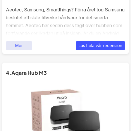
Aeotec, Samsung, Smartthings? Förra året tog Samsung
beslutet att sluta tillverka hårdvara för det smarta
hemmet. Aeotec har sedan dess tagit över hubben som
fortfarande ser likadan ut på insidan. Är du en Android
användare och äger en Samsung TV så är detta ett bra
Mer
Läs hela vår recension
val. Med hundratals anslutna varumärken och tusentals
kompatibla produkter så kan du göra det mesta med
denna hubb.
4.
Aqara Hub M3