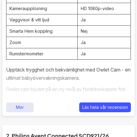
Kameraupplösning
HD 1080p-video
Vaggvisor & vitt ljud
Ja
Smarta Hem koppling
Nej
Zoom
Ja
Rumstermometer
Ja
Upptäck trygghet och bekvämlighet med Owlet Cam - en
ultimat babyövervakningskamera.
Owlet cam bjudet på en ny nivå av föräldraskapets frid
och säkerhet. Med denna avancerade kamera kan du ha
fullständig kontroll och övervakning av ditt barns
Mer
Läs hela vår recension
välbefinnande, vilket ger dig lugn och trygghet dygnet
runt.
Owlet Cam erbjuder en bra HD-video som låter dig se ditt
2.
Philips Avent Connected SCD921/26