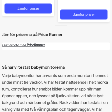
tvåvägskommunikation så att du kan prata med ditt barn
Jämför priser
och du kan höra vad som händer i det andra rummet.
Jämför priser
Eftersom denna övervakningskamera ej är specifikt för
att övervaka ditt barn så saknar den vita brus ljud samt
Jämför priserna på Price Runner
vaggvisor vilket är en egenskap många baby monitors
har idag. Den kan inte heller mäta av temperaturen i
i samarbete med
PriceRunner
rummet vilken är en egenskap som många baby monitors
har idag. Däremot är det många baby monitorer som inte
är kompatibla till Apple home kit vilket vi värdesätter högt
Så har vi testat babymonitorerna
med denna kamera. Så det beror på vilket behov man
Varje babymonitor har använts som enda monitor i hemmet
har och vilka egenskaper man värdesätter. Om man vet
under minst tre veckor. Vi har testat nattseende i helt mörka
med sig att man har behov av en övervakningskamera
rum, kontrollerat hur snabbt bilden kommer upp när man
även när barnet växt upp och blivit större är detta
öppnar appen, och lyssnat på ljudkvaliteten vid både tyst
möjligen en mer hållbar lösning eftersom den i grund och
bakgrund och när barnet gråter. Räckvidden har testats i en
botten är en renodlad övervakningskamera.
vanlig villa med två våningsplan och tegenväggar. Vi har