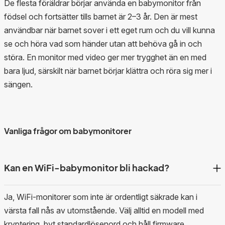
De flesta föräldrar börjar använda en babymonitor från
födsel och fortsätter tills barnet är 2–3 år. Den är mest
användbar när barnet sover i ett eget rum och du vill kunna
se och höra vad som händer utan att behöva gå in och
störa. En monitor med video ger mer trygghet än en med
bara ljud, särskilt när barnet börjar klättra och röra sig mer i
sängen.
Vanliga frågor om babymonitorer
Kan en WiFi-babymonitor bli hackad?
Ja, WiFi-monitorer som inte är ordentligt säkrade kan i
värsta fall nås av utomstående. Välj alltid en modell med
kryptering, byt standardlösenord och håll firmware