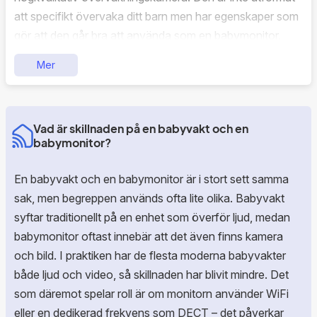
att specifikt övervaka ditt barn men har egenskaper som
gör att den går bra att använda som en babymonitor.
Denna kameran är Apple Homekit integrerad vilket gör
Mer
att du kan koppla ihop den till ditt smarta hem. Idag finns
det relativt få babymonitors på marknaden som du kan
koppla ihop till ditt smarta hem därför har vi valt att ta
Vad är skillnaden på en babyvakt och en
med denna i testet.
babymonitor?
Logitech circle view kamera har en högupplöst
videokvalitet med 1080p full HD, vilket ger skarpa
En babyvakt och en babymonitor är i stort sett samma
detaljerade bilder och videor över det övervakade
sak, men begreppen används ofta lite olika. Babyvakt
området.
syftar traditionellt på en enhet som överför ljud, medan
babymonitor oftast innebär att det även finns kamera
Kameran fungerar i olika vinklar, den har vidvinkelobjektiv
och bild. I praktiken har de flesta moderna babyvakter
med en betraktningsvinkel på 180 grader. Det möjliggör
både ljud och video, så skillnaden har blivit mindre. Det
att man kan täcka bredare yta över området. Så passar
som däremot spelar roll är om monitorn använder WiFi
bra i stora rum eller om man vill övervaka en större yta.
eller en dedikerad frekvens som DECT – det påverkar