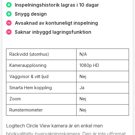
den.
Inspelningshistorik lagras i 10 dagar
Snygg design
Sammanfattningsvis är Babymonitor See Maxi Cosi en
Avsaknad av kontuneligt inspelning
pålitlig och högkvalitativ babymonitor som är utformad
för att hjälpa föräldrar att hålla koll på sitt barn på ett
Saknar inbyggd lagringsfunktion
säkert och enkelt sätt. Med dess högkvalitativa
ljudteknologi och praktiska funktioner som avtagbar
Räckvidd (utomhus)
N/A
bältesklämma och förvaringspåse, är den perfekt för
föräldrar som söker en tillförlitlig och bekväm lösning för
Kameraupplösning
1080p HD
att övervaka sin baby.
Vaggvisor & vitt ljud
Nej
Smarta Hem koppling
Ja
Zoom
Nej
Rumstermometer
Nej
Logitech Circle View kamera är en enkel men
högkvalitativ övervakningskamera. Den är inte utformat