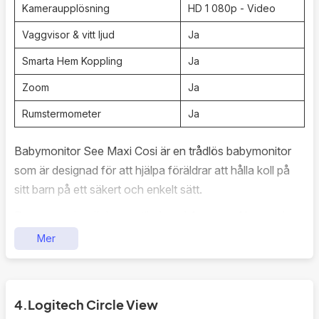
Kameraupplösning
HD 1 080p - Video
videokvalitet, rörelsedetektering och
rumstemperaturövervakning ger den föräldrar möjlighet
Vaggvisor & vitt ljud
Ja
att ha full kontroll och koll på sitt barn, var de än befinner
Smarta Hem Koppling
Ja
sig.
Zoom
Ja
Rumstermometer
Ja
Babymonitor See Maxi Cosi är en trådlös babymonitor
som är designad för att hjälpa föräldrar att hålla koll på
sitt barn på ett säkert och enkelt sätt.
Denna monitor är kompatibel med Amazon Alexa och
Google Home.
Mer
Med See Maxi Cosi kan du övervaka ditt barn på upp till
300 meters avstånd. Detta gör det enkelt att ta hand om
dina dagliga sysslor medan du samtidigt har en överblick
4.
Logitech Circle View