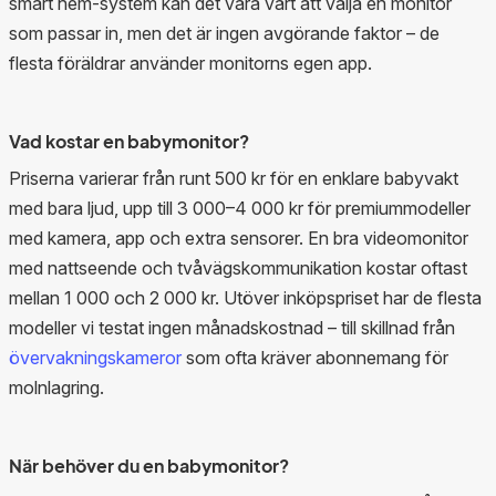
smart hem-system kan det vara värt att välja en monitor
som passar in, men det är ingen avgörande faktor – de
flesta föräldrar använder monitorns egen app.
Vad kostar en babymonitor?
Priserna varierar från runt 500 kr för en enklare babyvakt
med bara ljud, upp till 3 000–4 000 kr för premiummodeller
med kamera, app och extra sensorer. En bra videomonitor
med nattseende och tvåvägskommunikation kostar oftast
mellan 1 000 och 2 000 kr. Utöver inköpspriset har de flesta
modeller vi testat ingen månadskostnad – till skillnad från
övervakningskameror
som ofta kräver abonnemang för
molnlagring.
När behöver du en babymonitor?