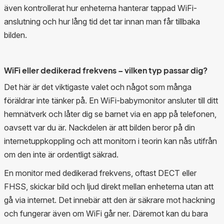
Sammanfattningsvis är Logitech Circle View kamera en
även kontrollerat hur enheterna hanterar tappad WiFi-
högkvalitativ övervakningskamera som erbjuder Full HD-
anslutning och hur lång tid det tar innan man får tillbaka
videokvalitet, vidvinkel övervakning, nattseende,
bilden.
rörelsedetektering och tvåvägsljud-kommunikation. Dess
kompatibilitet med Apple HomeKit gör den till en praktisk
och integrerad lösning för användare som vill ha enkel
WiFi eller dedikerad frekvens – vilken typ passar dig?
och effektiv övervakning av ditt barn eller hem. Designen
Det här är det viktigaste valet och något som många
tycker vi är snyggt och sofistikerad vilket gör den enkel
föräldrar inte tänker på. En WiFi-babymonitor ansluter till ditt
att placera i hemmet.
hemnätverk och låter dig se barnet via en app på telefonen,
oavsett var du är. Nackdelen är att bilden beror på din
internetuppkoppling och att monitorn i teorin kan nås utifrån
om den inte är ordentligt säkrad.
En monitor med dedikerad frekvens, oftast DECT eller
FHSS, skickar bild och ljud direkt mellan enheterna utan att
gå via internet. Det innebär att den är säkrare mot hackning
och fungerar även om WiFi går ner. Däremot kan du bara