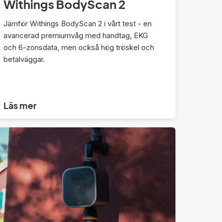
Withings BodyScan 2
Jämför Withings BodyScan 2 i vårt test - en
avancerad premiumvåg med handtag, EKG
och 6-zonsdata, men också hög tröskel och
betalväggar.
Läs mer