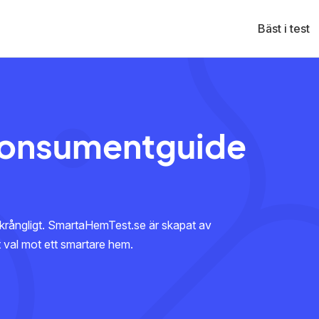
Bäst i test
konsumentguide
krångligt. SmartaHemTest.se är skapat av
tt val mot ett smartare hem.