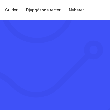
Guider
Djupgående tester
Nyheter