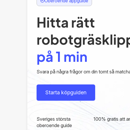
Oberoende appguide
Hitta rätt
robotgräsklip
på 1 min
Svara på några frågor om din tomt så matcha
Starta köpguiden
Sveriges största
100% gratis att 
oberoende guide