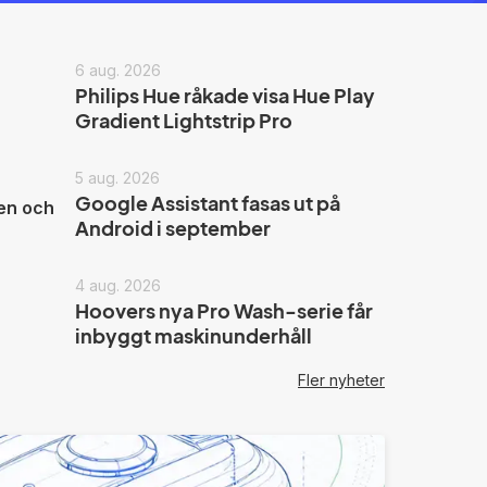
6 aug. 2026
Philips Hue råkade visa Hue Play
Gradient Lightstrip Pro
5 aug. 2026
Google Assistant fasas ut på
ten och
Android i september
4 aug. 2026
Hoovers nya Pro Wash-serie får
inbyggt maskinunderhåll
Fler nyheter