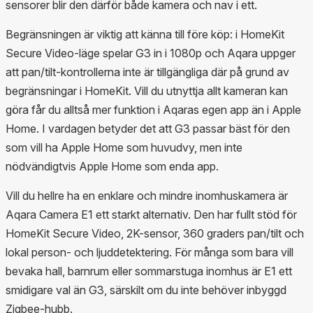
sensorer blir den därför både kamera och nav i ett.
Begränsningen är viktig att känna till före köp: i HomeKit
Secure Video-läge spelar G3 in i 1080p och Aqara uppger
att pan/tilt-kontrollerna inte är tillgängliga där på grund av
begränsningar i HomeKit. Vill du utnyttja allt kameran kan
göra får du alltså mer funktion i Aqaras egen app än i Apple
Home. I vardagen betyder det att G3 passar bäst för den
som vill ha Apple Home som huvudvy, men inte
nödvändigtvis Apple Home som enda app.
Vill du hellre ha en enklare och mindre inomhuskamera är
Aqara Camera E1 ett starkt alternativ. Den har fullt stöd för
HomeKit Secure Video, 2K-sensor, 360 graders pan/tilt och
lokal person- och ljuddetektering. För många som bara vill
bevaka hall, barnrum eller sommarstuga inomhus är E1 ett
smidigare val än G3, särskilt om du inte behöver inbyggd
Zigbee-hubb.