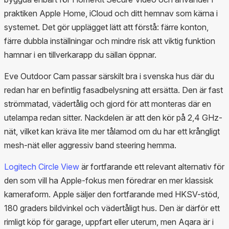
praktiken Apple Home, iCloud och ditt hemnav som kärna i
systemet. Det gör upplägget lätt att förstå: färre konton,
färre dubbla inställningar och mindre risk att viktig funktion
hamnar i en tillverkarapp du sällan öppnar.
Eve Outdoor Cam passar särskilt bra i svenska hus där du
redan har en befintlig fasadbelysning att ersätta. Den är fast
strömmatad, vädertålig och gjord för att monteras där en
utelampa redan sitter. Nackdelen är att den kör på 2,4 GHz-
nät, vilket kan kräva lite mer tålamod om du har ett krångligt
mesh-nät eller aggressiv band steering hemma.
Logitech Circle View
är fortfarande ett relevant alternativ för
den som vill ha Apple-fokus men föredrar en mer klassisk
kameraform. Apple säljer den fortfarande med HKSV-stöd,
180 graders bildvinkel och vädertåligt hus. Den är därför ett
rimligt köp för garage, uppfart eller uterum, men Aqara är i