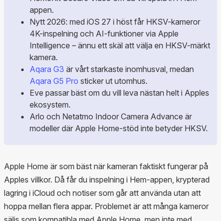
appen.
Nytt 2026: med iOS 27 i höst får HKSV-kameror
4K-inspelning och AI-funktioner via Apple
Intelligence – ännu ett skäl att välja en HKSV-märkt
kamera.
Aqara G3
är vårt starkaste inomhusval, medan
Aqara G5 Pro
sticker ut utomhus.
Eve passar bäst om du vill leva nästan helt i Apples
ekosystem.
Arlo och Netatmo Indoor Camera Advance är
modeller där Apple Home-stöd inte betyder HKSV.
Apple Home är som bäst när kameran faktiskt fungerar på
Apples villkor. Då får du inspelning i Hem-appen, krypterad
lagring i iCloud och notiser som går att använda utan att
hoppa mellan flera appar. Problemet är att många kameror
säljs som kompatibla med Apple Home, men inte med