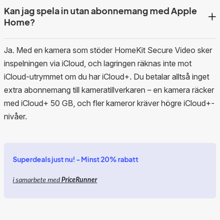
Kan jag spela in utan abonnemang med Apple
Home?
Ja. Med en kamera som stöder HomeKit Secure Video sker
inspelningen via iCloud, och lagringen räknas inte mot
iCloud-utrymmet om du har iCloud+. Du betalar alltså inget
extra abonnemang till kameratillverkaren – en kamera räcker
med iCloud+ 50 GB, och fler kameror kräver högre iCloud+-
nivåer.
Superdeals just nu! - Minst 20% rabatt
i samarbete med
PriceRunner