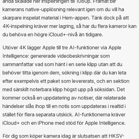
ändå skalade ner inspelningen till 1080p. Framåt blir
kamerans native-upplösning relevant igen om du vill ha
skarpare inspelat material i Hem-appen. Tänk dock på att
4K-inspelning kräver mer lagring, så har du flera kameror kan
du behöva en högre iCloud+-nivå än tidigare.
Utöver 4K lägger Apple till tre AI-funktioner via Apple
Intelligence: genererade videobeskrivningar som
sammanfattar vad som hänt i en serie klipp utan att du
behöver titta igenom dem, sökning i klipp där du kan leta
efter exempelvis ett paket som levererats, och en sektion
med särskilt noterbara klipp högst upp på söksidan. Det
kommer också en uppdatering av notiser, där relaterade
händelser slås ihop till en notis som uppdateras i realtid i
stället för flera separata utskick. AI-funktionerna kräver
iCloud+ och en iPhone med stöd för Apple Intelligence.
För dig som köper kamera idag är slutsatsen att HKSV-