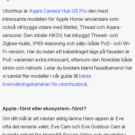
Utomhus är
Aqara Camera Hub G5 Pro
den mest
intressanta modellen för Apple Home-användare som
också vill bygga vidare med Matter, Thread och Aqara-
sensorer. Den stöder HKSV, har inbyggd Thread- och
Zigbee-hubb, IP65-klassning och säljs i både PoE- och Wi-
Fi-version. Har du redan ett kabeldraget läge på fasaden är
PoE-varianten extra intressant, eftersom den förenklar både
ström och nätverk. Letar du bredare bland fasadkameror har
vi samlat fler modeller i vår guide till
bästa
övervakningskameran för utomhusbruk
.
Apple-först eller ekosystem-först?
Om ditt mål är att nästan aldrig lämna Hem-appen är Eve
ofta det renaste valet. Eve Cam och Eve Outdoor Cam är
byggda enbart för HomeKit Secure Video och använder i