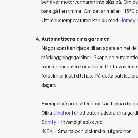
behöver motorvärmaren inte slås på. Om d
bara gå i en timme. Om det är mellan -15°C
Utomhustemperaturen kan du med
Homey
h
Automatisera dina gardiner
Något som kan hjälpa till att spara en hel del
mörkläggningsgardiner. Skapa en automation
fönster när solen försvinner. Detta varierar såk
försvinner just i ditt hus. På detta sätt iso
dagen.
Exempel på produkter som kan hjälpa dig me
Olika
tillbehör
för att automatisera dina gard
Somfy
- Invändigt solskydd
IKEA
- Smarta och elektriska rullgardiner