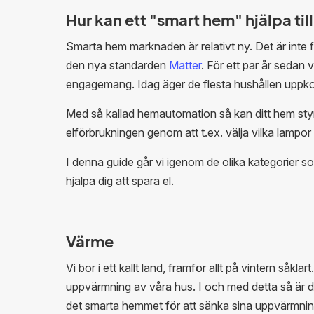
Hur kan ett "smart hem" hjälpa til
Smarta hem marknaden är relativt ny. Det är inte f
den nya standarden
Matter
. För ett par år sedan
engagemang. Idag äger de flesta hushållen uppkopp
Med så kallad hemautomation så kan ditt hem styra 
elförbrukningen genom att t.ex. välja vilka lampo
I denna guide går vi igenom de olika kategorier s
hjälpa dig att spara el.
Värme
Vi bor i ett kallt land, framför allt på vintern såk
uppvärmning av våra hus. I och med detta så är d
det smarta hemmet för att sänka sina uppvärmni