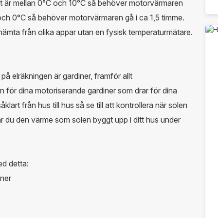
et är mellan 0°C och 10°C så behöver motorvärmaren
 och 0°C så behöver motorvärmaren gå i ca 1,5 timme.
ämta från olika appar utan en fysisk temperaturmätare.
 på elräkningen är gardiner, framför allt
 för dina motoriserande gardiner som drar för dina
lart från hus till hus så se till att kontrollera när solen
lerar du den värme som solen byggt upp i ditt hus under
d detta:
iner