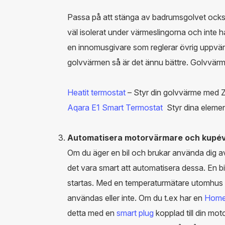
Passa på att stänga av badrumsgolvet också
väl isolerat under värmeslingorna och inte 
en innomusgivare som reglerar övrig uppvär
golvvärmen så är det ännu bättre. Golvvärm
Heatit termostat
– Styr din golvvärme med 
Aqara E1 Smart Termostat
Styr dina eleme
Automatisera motorvärmare och kupé
Om du äger en bil och brukar använda dig 
det vara smart att automatisera dessa. En b
startas. Med en temperaturmätare utomhus ka
användas eller inte. Om du t.ex har en
Hom
detta med en
smart plug
kopplad till din mo