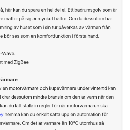
, här kan du spara en hel del el. Ett badrumsgolv som är
har mattor på sig är mycket bättre. Om du dessutom har
mning av huset som i sin tur påverkas av värmen från
e bör ses som en komfortfunktion i första hand.
Z-Wave.
nt med ZigBee
värmare
av en motorvärmare och kupévärmare under vintertid kan
il drar dessutom mindre bränsle om den är varm när den
n du lätt ställa in regler för när motorvärmaren ska
ey
hemma kan du enkelt sätta upp en automation för
torvärmare. Om det är varmare än 10°C utomhus så