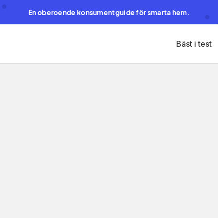
En oberoende konsumentguide för smarta hem.
Bäst i test