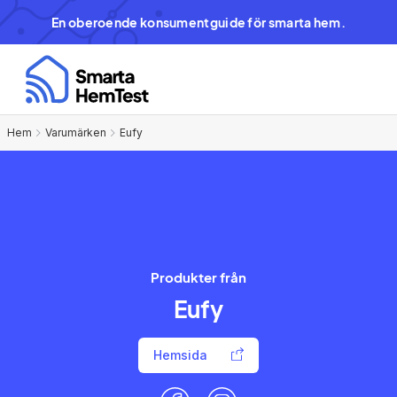
En oberoende konsumentguide för smarta hem.
Hem
Varumärken
Eufy
Produkter från
Eufy
Hemsida