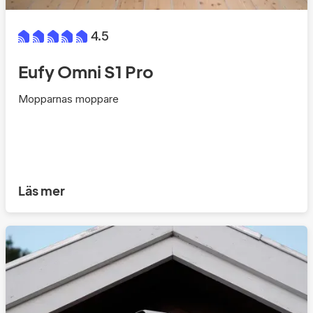
4.5
Eufy Omni S1 Pro
Mopparnas moppare
Läs mer