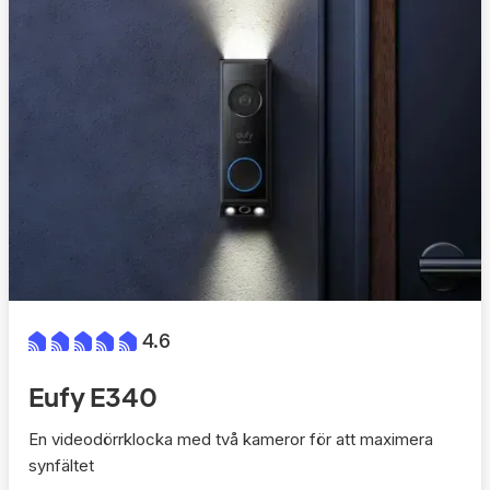
4.6
Eufy E340
En videodörrklocka med två kameror för att maximera
synfältet