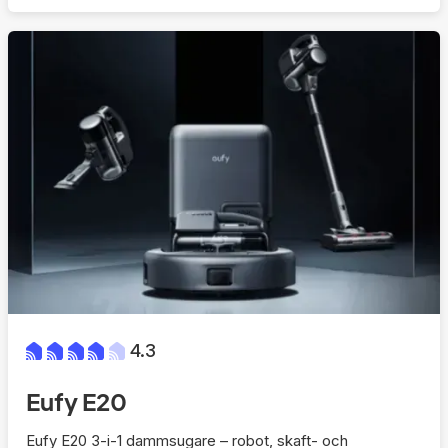
4.3
Eufy E20
Eufy E20 3-i-1 dammsugare – robot, skaft- och