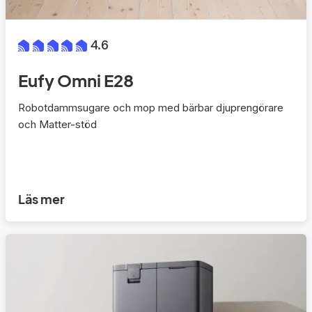
4.6
Eufy Omni E28
Robotdammsugare och mop med bärbar djuprengörare
och Matter-stöd
Läs mer