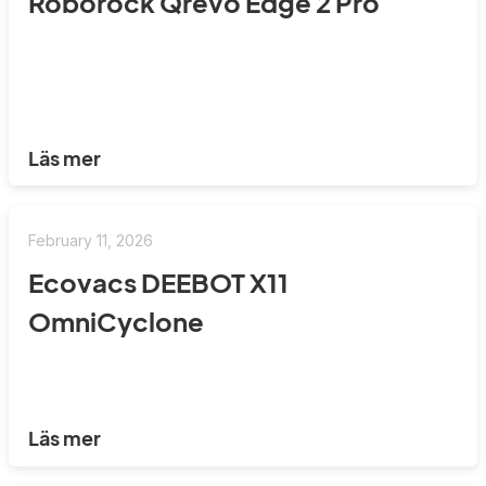
Roborock Qrevo Edge 2 Pro
Läs mer
February 11, 2026
Ecovacs DEEBOT X11
OmniCyclone
Läs mer