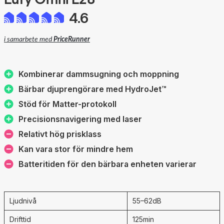
4.6
i samarbete med
PriceRunner
Kombinerar dammsugning och moppning
Bärbar djuprengörare med HydroJet™
Stöd för Matter-protokoll
Precisionsnavigering med laser
Relativt hög prisklass
Kan vara stor för mindre hem
Batteritiden för den bärbara enheten varierar
Ljudnivå
55–62dB
Drifttid
125min