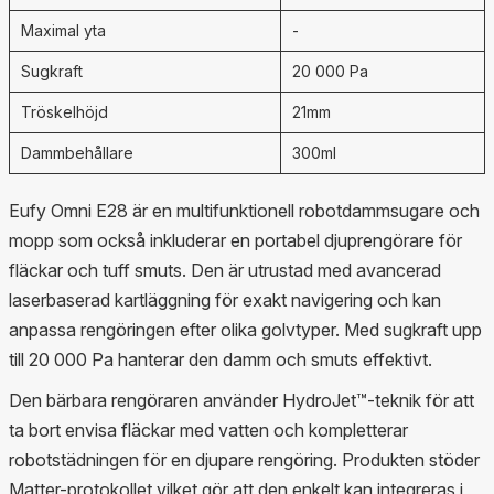
Maximal yta
-
Sugkraft
20 000 Pa
Tröskelhöjd
21mm
Dammbehållare
300ml
Eufy Omni E28 är en multifunktionell robotdammsugare och
mopp som också inkluderar en portabel djuprengörare för
fläckar och tuff smuts. Den är utrustad med avancerad
laserbaserad kartläggning för exakt navigering och kan
anpassa rengöringen efter olika golvtyper. Med sugkraft upp
till 20 000 Pa hanterar den damm och smuts effektivt.
Den bärbara rengöraren använder HydroJet™-teknik för att
ta bort envisa fläckar med vatten och kompletterar
robotstädningen för en djupare rengöring. Produkten stöder
Matter-protokollet vilket gör att den enkelt kan integreras i