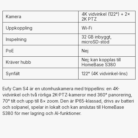
4K vidvinkel (122°) + 2×
Kamera
2K PTZ
Uppkoppling
Wi‑Fi
32 GB inbyggt,
Inspelning
microSD‑stöd
PoE
Nej
Nej; kan kopplas till
Kräver hubb
HomeBase S380
Synfält
122° (4K vidvinkel‑lins)
Eufy Cam S4 är en utomhuskamera med trippellins: en 4K-
vidvinkel och två rörliga 2K-PTZ-kameror med 360° panorering,
70° tilt och upp till 8× zoom. Den är IP65-klassad, drivs av batteri
och solpanel, spelar in lokalt och kan anslutas till HomeBase
S380 för mer lagring och AI-funktioner.