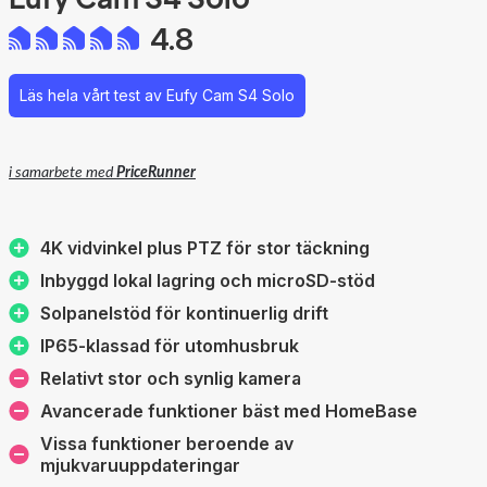
4.8
Läs hela vårt test av Eufy Cam S4 Solo
i samarbete med
PriceRunner
4K vidvinkel plus PTZ för stor täckning
Inbyggd lokal lagring och microSD‑stöd
Solpanelstöd för kontinuerlig drift
IP65‑klassad för utomhusbruk
Relativt stor och synlig kamera
Avancerade funktioner bäst med HomeBase
Vissa funktioner beroende av
mjukvaruuppdateringar