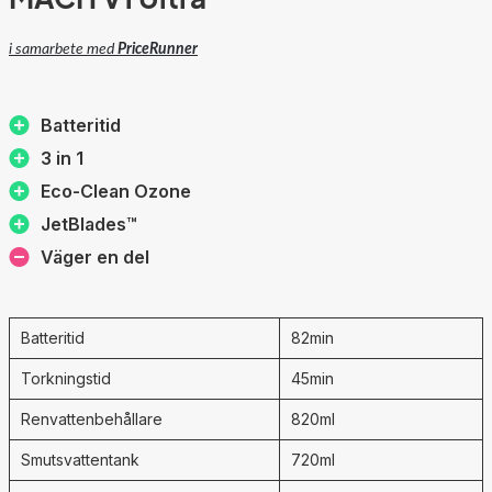
i samarbete med
PriceRunner
Batteritid
3 in 1
Eco-Clean Ozone
JetBlades™
Väger en del
Batteritid
82min
Torkningstid
45min
Renvattenbehållare
820ml
Smutsvattentank
720ml