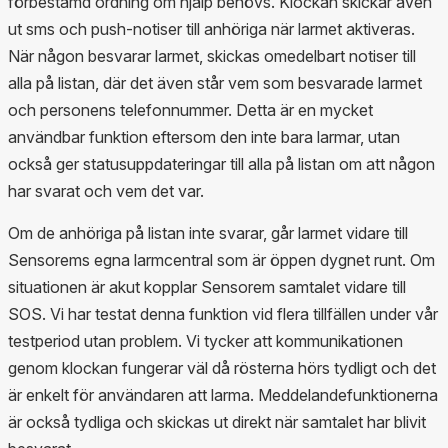
förbestämd ordning om hjälp behövs. Klockan skickar även
ut sms och push-notiser till anhöriga när larmet aktiveras.
När någon besvarar larmet, skickas omedelbart notiser till
alla på listan, där det även står vem som besvarade larmet
och personens telefonnummer. Detta är en mycket
användbar funktion eftersom den inte bara larmar, utan
också ger statusuppdateringar till alla på listan om att någon
har svarat och vem det var.
Om de anhöriga på listan inte svarar, går larmet vidare till
Sensorems egna larmcentral som är öppen dygnet runt. Om
situationen är akut kopplar Sensorem samtalet vidare till
SOS. Vi har testat denna funktion vid flera tillfällen under vår
testperiod utan problem. Vi tycker att kommunikationen
genom klockan fungerar väl då rösterna hörs tydligt och det
är enkelt för användaren att larma. Meddelandefunktionerna
är också tydliga och skickas ut direkt när samtalet har blivit