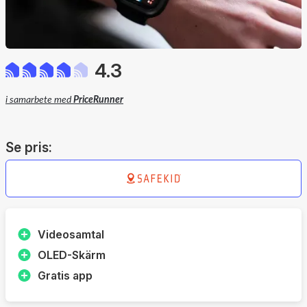
4.3
i samarbete med
PriceRunner
Se pris:
Videosamtal
OLED-Skärm
Gratis app