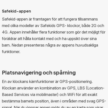
Safekid-appen
Safekid-appen är framtagen för att fungera tillsammans
med olika modeller av Safekids GPS- klockor, både 2G och
4G. Appen innehåller flera funktioner som gör det möjligt för
föräldrar att hålla kontakt med och ha uppsikt över sina
barn. Nedan presenteras några av appens huvudsakliga
funktioner.
Platsnavigering och spårning
En av klockans kärnfunktioner är GPS-positionering.
Klockan använder en kombination av GPS, LBS (Location-
Based Services via mobilmaster) och WiFi för att exakt
bestämma barnets position, även i områden med svag GPS-
signal. När du öppnar appen möts du av en karta som visar