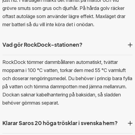
just nu. I vardagen märks det främst på mattor och vid
grövre smuts som grus och djurhår. På hårda golv räcker
oftast autoläge som använder lägre effekt. Maxläget drar
mer batteri så du vill inte köra det i onödan.
Vad gör RockDock-stationen?
RockDock tömmer dammbållaren automatiskt, tvättar
mopparna i 100 °C vatten, torkar dem med 55 °C varmluft
och doserar rengöringsmedel. Du behöver i princip bara fylla
på vatten och tömma dammpotten med jämna mellanrum.
Dockan saknar kabelhantering på baksidan, så sladden
behöver gömmas separat.
Klarar Saros 20 höga trösklar i svenska hem?