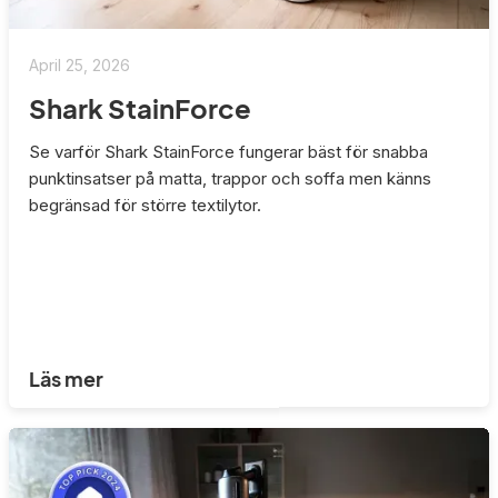
April 25, 2026
Shark StainForce
Se varför Shark StainForce fungerar bäst för snabba
punktinsatser på matta, trappor och soffa men känns
begränsad för större textilytor.
Läs mer