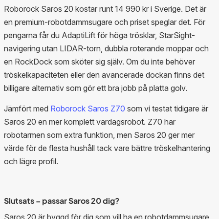
Roborock Saros 20 kostar runt 14 990 kr i Sverige. Det är
en premium-robotdammsugare och priset speglar det. För
pengarna får du AdaptiLift för höga trösklar, StarSight-
navigering utan LIDAR-torn, dubbla roterande moppar och
en RockDock som sköter sig själv. Om du inte behöver
tröskelkapaciteten eller den avancerade dockan finns det
billigare alternativ som gör ett bra jobb på platta golv.
Jämfört med
Roborock Saros Z70
som vi testat tidigare är
Saros 20 en mer komplett vardagsrobot. Z70 har
robotarmen som extra funktion, men Saros 20 ger mer
värde för de flesta hushåll tack vare bättre tröskelhantering
och lägre profil.
Slutsats – passar Saros 20 dig?
Saros 20 är byggd för dig som vill ha en robotdammsugare