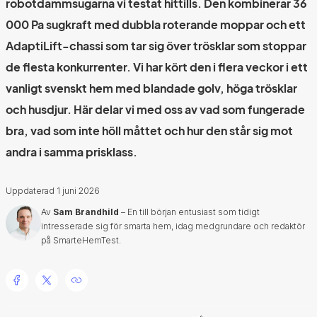
robotdammsugarna vi testat hittills. Den kombinerar 36
000 Pa sugkraft med dubbla roterande moppar och ett
AdaptiLift-chassi som tar sig över trösklar som stoppar
de flesta konkurrenter. Vi har kört den i flera veckor i ett
vanligt svenskt hem med blandade golv, höga trösklar
och husdjur. Här delar vi med oss av vad som fungerade
bra, vad som inte höll måttet och hur den står sig mot
andra i samma prisklass.
Uppdaterad
1 juni 2026
Av
Sam Brandhild
– En till början entusiast som tidigt
intresserade sig för smarta hem, idag medgrundare och redaktör
på SmarteHemTest.