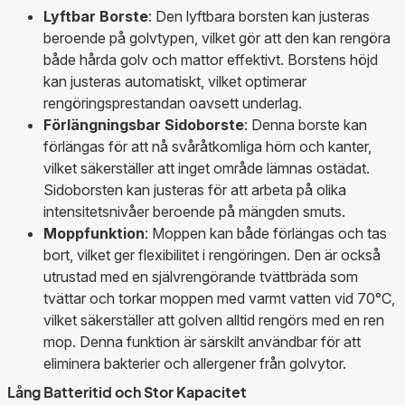
Lyftbar Borste
: Den lyftbara borsten kan justeras
beroende på golvtypen, vilket gör att den kan rengöra
både hårda golv och mattor effektivt. Borstens höjd
kan justeras automatiskt, vilket optimerar
rengöringsprestandan oavsett underlag.
Förlängningsbar Sidoborste
: Denna borste kan
förlängas för att nå svåråtkomliga hörn och kanter,
vilket säkerställer att inget område lämnas ostädat.
Sidoborsten kan justeras för att arbeta på olika
intensitetsnivåer beroende på mängden smuts.
Moppfunktion
: Moppen kan både förlängas och tas
bort, vilket ger flexibilitet i rengöringen. Den är också
utrustad med en självrengörande tvättbräda som
tvättar och torkar moppen med varmt vatten vid 70°C,
vilket säkerställer att golven alltid rengörs med en ren
mop. Denna funktion är särskilt användbar för att
eliminera bakterier och allergener från golvytor.
Lång Batteritid och Stor Kapacitet