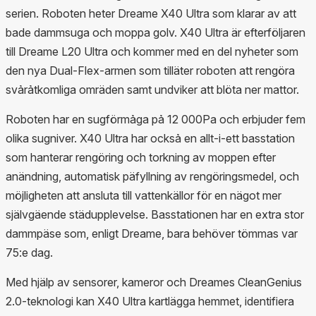
serien. Roboten heter Dreame X40 Ultra som klarar av att
bade dammsuga och moppa golv. X40 Ultra är efterföljaren
till Dreame L20 Ultra och kommer med en del nyheter som
den nya Dual-Flex-armen som tilläter roboten att rengöra
svảrảtkomliga omräden samt undviker att blöta ner mattor.
Roboten har en sugförmảga pả 12 000Pa och erbjuder fem
olika sugniver. X40 Ultra har ocksả en allt-i-ett basstation
som hanterar rengöring och torkning av moppen efter
anändning, automatisk päfyllning av rengöringsmedel, och
möjligheten att ansluta till vattenkällor för en nägot mer
självgäende städupplevelse. Basstationen har en extra stor
dammpäse som, enligt Dreame, bara behöver tömmas var
75:e dag.
Med hjälp av sensorer, kameror och Dreames CleanGenius
2.0-teknologi kan X40 Ultra kartlägga hemmet, identifiera