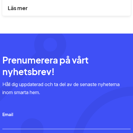
Läs mer
Prenumerera på vårt
nyhetsbrev!
Håll dig uppdaterad och ta del av de senaste nyheterna
inom smarta hem.
Email