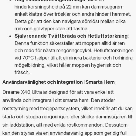
hinderkorsningshöjd på 22 mm kan dammsugaren
enkelt klättra över trösklar och andra hinder i hemmet.
Detta gör att den kan navigera sömlöst mellan olika
rum och golvtyper utan att fastna.
Självrenande Tvättbräda och Hetluftstorkning
:
Denna funktion säkerställer att moppen alltid är ren
och redo för nästa rengöringscykel. Hetluftstorkningen
vid 70°C hjälper till att eliminera bakterier och förhindra
mögelbildning, vilket håller moppen hygienisk och
fräsch.
Användarvänlighet och Integration i Smarta Hem
Dreame X40 Ultra är designad för att vara enkel att
använda och integrera i ditt smarta hem. Den stöder
röststyrning med tredjepartssystem, vilket innebär att du kan
starta och stoppa rengöringen, eller skicka dammsugaren till
sin laddstation, allt med enkla röstkommandon. Dessutom
kan den styras via en användarvänlig app som ger dig full