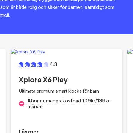
a som är både rolig och säker för barnen, samtidigt som
roll.
4.3
Xplora X6 Play
Ultimata premium smart klocka för barn
Abonnemangs kostnad 109kr/139kr
månad
Läs mer