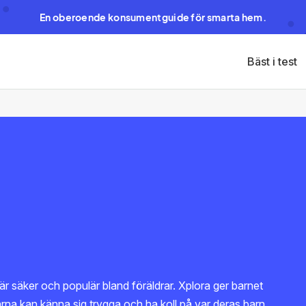
En oberoende konsumentguide för smarta hem.
Bäst i test
r säker och populär bland föräldrar. Xplora ger barnet
rarna kan känna sig trygga och ha koll på var deras barn