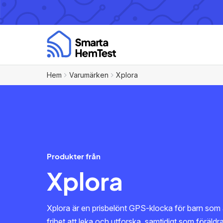
Hem
Varumärken
Xplora
Produkter från
Xplora
Xplora är en prisbelönt GPS-klocka för barn som ä
frihet att leka och utforska, samtidigt som föräld