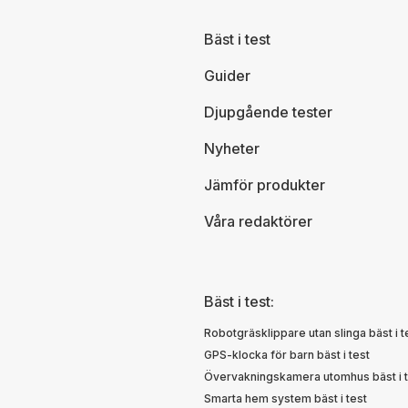
Bäst i test
Guider
Djupgående tester
Nyheter
Jämför produkter
Våra redaktörer
Bäst i test:
Robotgräsklippare utan slinga bäst i t
GPS-klocka för barn bäst i test
Övervakningskamera utomhus bäst i t
Smarta hem system bäst i test