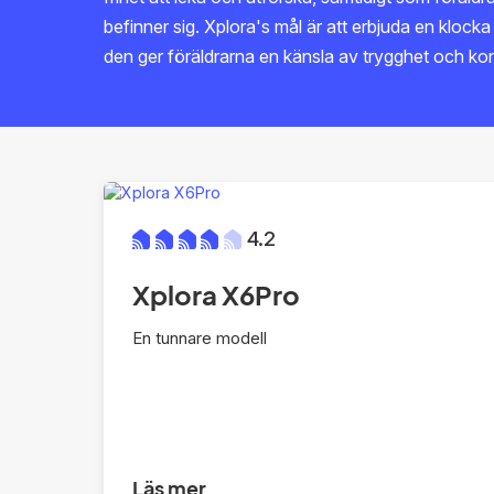
befinner sig. Xplora's mål är att erbjuda en klock
den ger föräldrarna en känsla av trygghet och kont
4.2
Xplora X6Pro
En tunnare modell
Läs mer