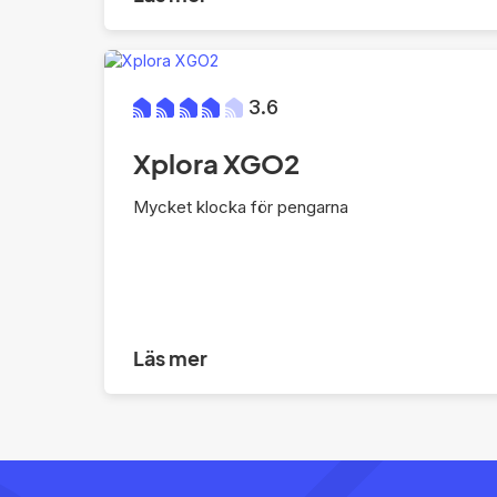
3.6
Xplora XGO2
Mycket klocka för pengarna
Läs mer