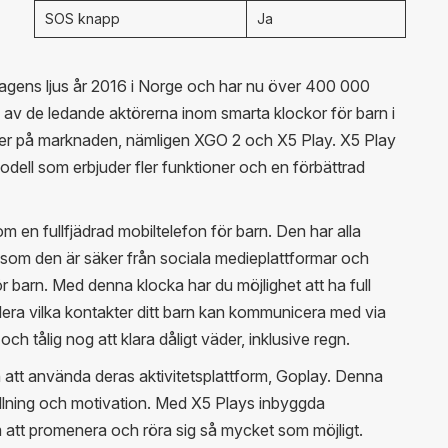
SOS knapp
Ja
 dagens ljus år 2016 i Norge och har nu över 400 000
 av de ledande aktörerna inom smarta klockor för barn i
ller på marknaden, nämligen XGO 2 och X5 Play. X5 Play
dell som erbjuder fler funktioner och en förbättrad
om en fullfjädrad mobiltelefon för barn. Den har alla
som den är säker från sociala medieplattformar och
r barn. Med denna klocka har du möjlighet att ha full
glera vilka kontakter ditt barn kan kommunicera med via
h tålig nog att klara dåligt väder, inklusive regn.
n att använda deras aktivitetsplattform, Goplay. Denna
ållning och motivation. Med X5 Plays inbyggda
att promenera och röra sig så mycket som möjligt.