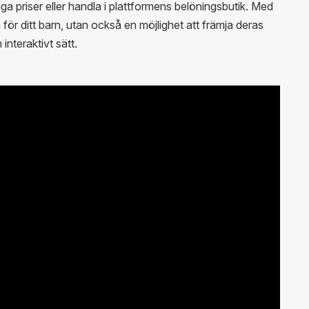
a priser eller handla i plattformens belöningsbutik. Med
a för ditt barn, utan också en möjlighet att främja deras
interaktivt sätt.