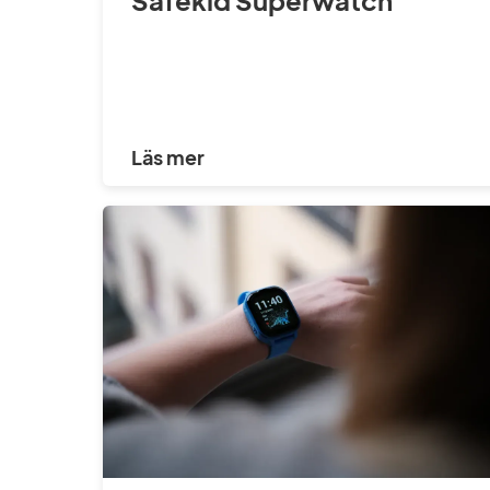
Safekid Superwatch
Läs mer