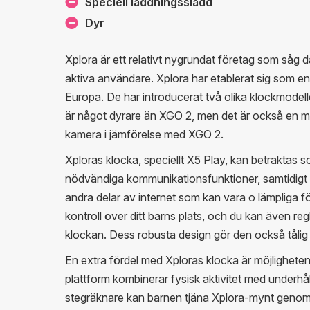
Speciell laddningssladd
Dyr
Xplora är ett relativt nygrundat företag som såg
aktiva användare. Xplora har etablerat sig som en
Europa. De har introducerat två olika klockmode
är något dyrare än XGO 2, men det är också en mo
kamera i jämförelse med XGO 2.
Xploras klocka, speciellt X5 Play, kan betraktas s
nödvändiga kommunikationsfunktioner, samtidigt 
andra delar av internet som kan vara o lämpliga fö
kontroll över ditt barns plats, och du kan även re
klockan. Dess robusta design gör den också tålig oc
En extra fördel med Xploras klocka är möjlighete
plattform kombinerar fysisk aktivitet med underh
stegräknare kan barnen tjäna Xplora-mynt genom 