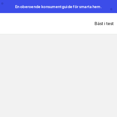
En oberoende konsumentguide för smarta hem.
Bäst i test