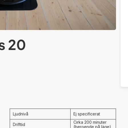
s 20
Ljudnivå
Ej specificerat
Cirka 200 minuter
Drifttid
(beroende på läge)