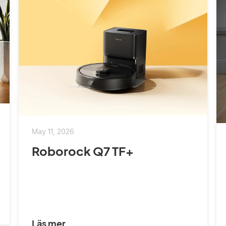
May 11, 2026
Roborock Q7 TF+
Läs mer