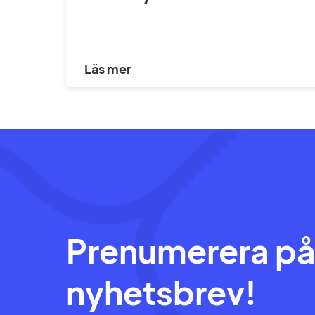
Läs mer
Prenumerera på
nyhetsbrev!