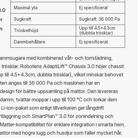
Maximal yta
Ej specificerat
3.0
er
Sugkraft
Sugkraft: 36 000 Pa
Upp till 4.5+4.3cm
an
Tröskelhöjd
(dubbla trösklar)
Dammbehållare
Ej specificerat
ammsugare med kombinerad våt- och torrstädning,
rösklar. Robotens AdaptiLift™ Chassis 3.0 höjer chassit
p till 4.5+4.3cm, dubbla trösklar), vilket minskar behovet
ten anges till 36 000 Pa och maskinen har en
sign för bättre uppsamling på mattor. Den levereras
mm, tvättar moppar i upp till 100 °C och torkar dem
i-ion-paket som enligt tillverkaren ger långdrift
tläggning och SmartPlan™ 3.0 för zonindelning och
tter-kompatibilitet för enklare integration i smarta hem.
 mattor med högre lugg och husdjur som fäller mycket hår.