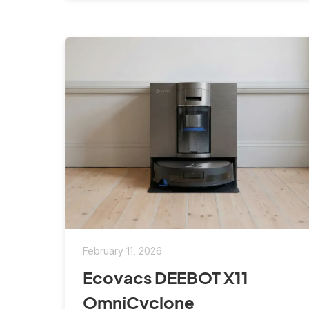
February 11, 2026
Ecovacs DEEBOT X11
OmniCyclone