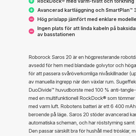
RockDock® med varm-tvätt och torkning
Avancerad kartläggning och SmartPlan™ 
Hög prislapp jämfört med enklare modell
Ingen plats för att linda kabeln på baksid
av basstationen
Roborock Saros 20 är en högpresterande robotd
avsedd för hem med blandade golvytor och höga t
för att passera svåröverkomliga nivåskillnader (up
av manuella ingrepp när den växlar rum. Sugeffek
DuoDivide™ huvudborste med 100 % anti-tangle-de
med en multifunktionell RockDock® som tömmer da
med varm luft. Robotens batteri är ett 6 400 mAh L
beroende på läge. Saros 20 stöder avancerad kar
automatiska scheman, och har röststyrning samt Ma
Den passar särskilt bra för hushåll med trösklar,