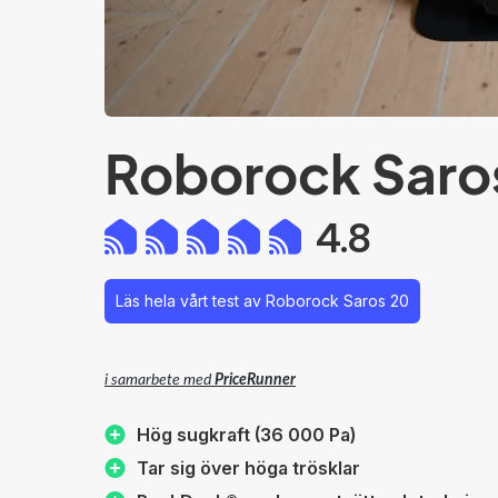
Roborock Saro
4.8
Läs hela vårt test av Roborock Saros 20
i samarbete med
PriceRunner
Hög sugkraft (36 000 Pa)
Tar sig över höga trösklar