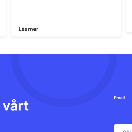
Läs mer
Email
 vårt