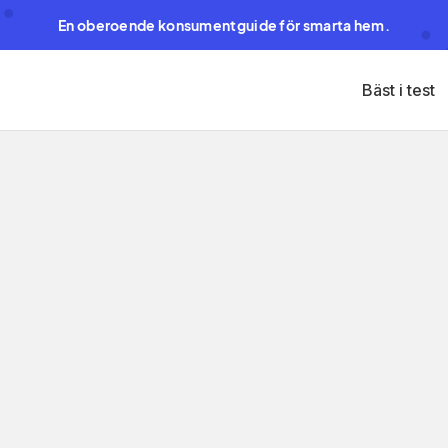
En oberoende konsumentguide för smarta hem.
Bäst i test