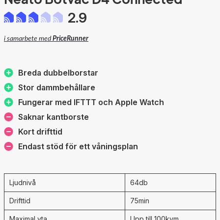
2.9
i samarbete med
PriceRunner
Breda dubbelborstar
Stor dammbehållare
Fungerar med IFTTT och Apple Watch
Saknar kantborste
Kort drifttid
Endast stöd för ett våningsplan
Ljudnivå
64db
Drifttid
75min
Maximal yta
Upp till 100kvm