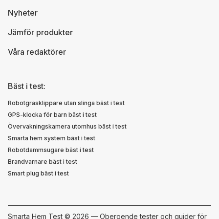
Nyheter
Jämför produkter
Våra redaktörer
Bäst i test:
Robotgräsklippare utan slinga bäst i test
GPS-klocka för barn bäst i test
Övervakningskamera utomhus bäst i test
Smarta hem system bäst i test
Robotdammsugare bäst i test
Brandvarnare bäst i test
Smart plug bäst i test
Smarta Hem Test ©
2026 — Oberoende tester och guider för