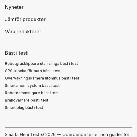
Nyheter
Jämför produkter
Våra redaktörer
Bäst i test:
Robotgräsklippare utan slinga bäst i test
GPS-klocka för barn bäst i test
Övervakningskamera utomhus bäst i test
Smarta hem system bäst i test
Robotdammsugare bäst i test
Brandvarnare bäst i test
Smart plug bäst i test
Smarta Hem Test ©
2026 — Oberoende tester och guider för