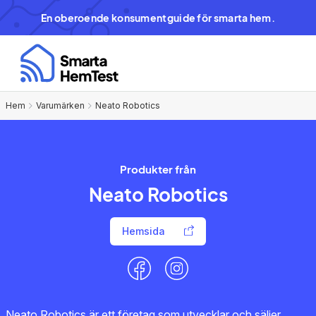
En oberoende konsumentguide för smarta hem.
Hem
Varumärken
Neato Robotics
Produkter från
Neato Robotics
Hemsida
Neato Robotics är ett företag som utvecklar och säljer