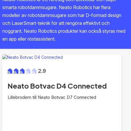
smarta robotdammsugare. Neato Robotics har flera
modeller av robotdammsugare som har D-formad design
och LaserSmart-teknik för att rengöra effektivt och
noggrant. Neato Robotics produkter kan också styras med
en app eller röstassistent.
2.9
Neato Botvac D4 Connected
Lillebrodern till Neato Botvac D7 Connected