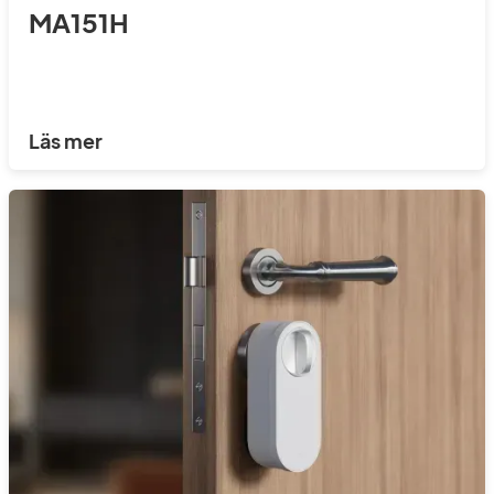
MA151H
Läs mer