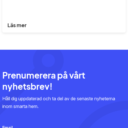
Läs mer
Prenumerera på vårt
nyhetsbrev!
Håll dig uppdaterad och ta del av de senaste nyheterna
inom smarta hem.
Email