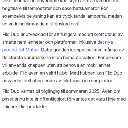
vilket innebär att användare kan styra allt från lampor och
högtalare till termostater och säkerhetskameror. För
exempelvis belysning kan ett tryck tända lamporna, medan
en vridning dimrar dem till önskad nivå.
Flic Duo är utvecklad för att fungera med ett brett utbud av
smarta hem-enheter och plattformar, inklusive
det nya
protokollet Matter
. Detta gör den kompatibel med många av
de största varumärkena inom hemautomation. För de som
vill använda knappen utan att behöva en mobil enhet
erbjuder Flic även en valfri hubb. Med hubben kan Flic Duo
användas helt oberoende av telefoner och surfplattor.
Flic Duo väntas bli tillgänglig till sommaren 2025. Även om
priset ännu inte är offentliggjort förväntas det vara i linje med
tidigare Flic-produkter.