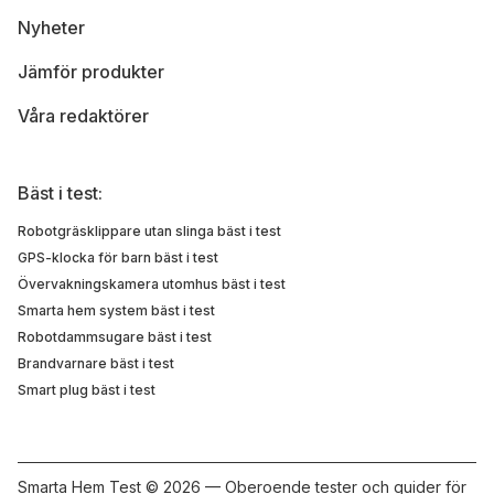
Nyheter
Jämför produkter
Våra redaktörer
Bäst i test:
Robotgräsklippare utan slinga bäst i test
GPS-klocka för barn bäst i test
Övervakningskamera utomhus bäst i test
Smarta hem system bäst i test
Robotdammsugare bäst i test
Brandvarnare bäst i test
Smart plug bäst i test
Smarta Hem Test ©
2026 — Oberoende tester och guider för