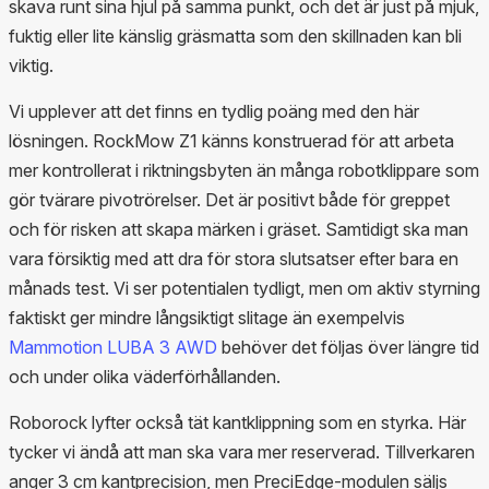
skava runt sina hjul på samma punkt, och det är just på mjuk,
fuktig eller lite känslig gräsmatta som den skillnaden kan bli
viktig.
Vi upplever att det finns en tydlig poäng med den här
lösningen. RockMow Z1 känns konstruerad för att arbeta
mer kontrollerat i riktningsbyten än många robotklippare som
gör tvärare pivotrörelser. Det är positivt både för greppet
och för risken att skapa märken i gräset. Samtidigt ska man
vara försiktig med att dra för stora slutsatser efter bara en
månads test. Vi ser potentialen tydligt, men om aktiv styrning
faktiskt ger mindre långsiktigt slitage än exempelvis
Mammotion LUBA 3 AWD
behöver det följas över längre tid
och under olika väderförhållanden.
Roborock lyfter också tät kantklippning som en styrka. Här
tycker vi ändå att man ska vara mer reserverad. Tillverkaren
anger 3 cm kantprecision, men PreciEdge-modulen säljs