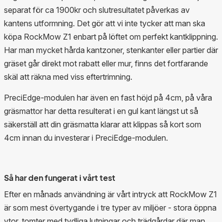
separat för ca 1900kr och slutresultatet påverkas av
kantens utformning. Det gör att vi inte tycker att man ska
köpa RockMow Z1 enbart på löftet om perfekt kantklippning.
Har man mycket hårda kantzoner, stenkanter eller partier där
gräset går direkt mot rabatt eller mur, finns det fortfarande
skäl att räkna med viss eftertrimning.
PreciEdge-modulen har även en fast höjd på 4cm, på våra
gräsmattor har detta resulterat i en gul kant längst ut så
säkerställ att din gräsmatta klarar att klippas så kort som
4cm innan du investerar i PreciEdge-modulen.
Så har den fungerat i vårt test
Efter en månads användning är vårt intryck att RockMow Z1
är som mest övertygande i tre typer av miljöer - stora öppna
ytor, tomter med tydliga lutningar och trädgårdar där man