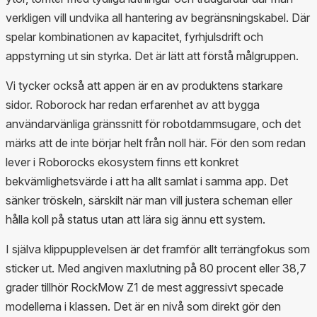
verkligen vill undvika all hantering av begränsningskabel. Där
spelar kombinationen av kapacitet, fyrhjulsdrift och
appstyrning ut sin styrka. Det är lätt att förstå målgruppen.
Vi tycker också att appen är en av produktens starkare
sidor. Roborock har redan erfarenhet av att bygga
användarvänliga gränssnitt för robotdammsugare, och det
märks att de inte börjar helt från noll här. För den som redan
lever i Roborocks ekosystem finns ett konkret
bekvämlighetsvärde i att ha allt samlat i samma app. Det
sänker tröskeln, särskilt när man vill justera scheman eller
hålla koll på status utan att lära sig ännu ett system.
I själva klippupplevelsen är det framför allt terrängfokus som
sticker ut. Med angiven maxlutning på 80 procent eller 38,7
grader tillhör RockMow Z1 de mest aggressivt specade
modellerna i klassen. Det är en nivå som direkt gör den