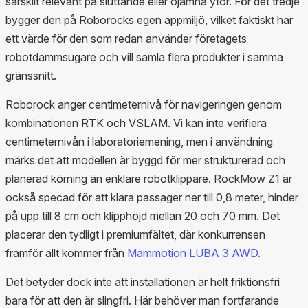
särskilt relevant på sluttande eller ojämna ytor. För det tredje
bygger den på Roborocks egen appmiljö, vilket faktiskt har
ett värde för den som redan använder företagets
robotdammsugare och vill samla flera produkter i samma
gränssnitt.
Roborock anger centimeternivå för navigeringen genom
kombinationen RTK och VSLAM. Vi kan inte verifiera
centimeternivån i laboratoriemening, men i användning
märks det att modellen är byggd för mer strukturerad och
planerad körning än enklare robotklippare. RockMow Z1 är
också specad för att klara passager ner till 0,8 meter, hinder
på upp till 8 cm och klipphöjd mellan 20 och 70 mm. Det
placerar den tydligt i premiumfältet, där konkurrensen
framför allt kommer från
Mammotion LUBA 3 AWD.
Det betyder dock inte att installationen är helt friktionsfri
bara för att den är slingfri. Här behöver man fortfarande