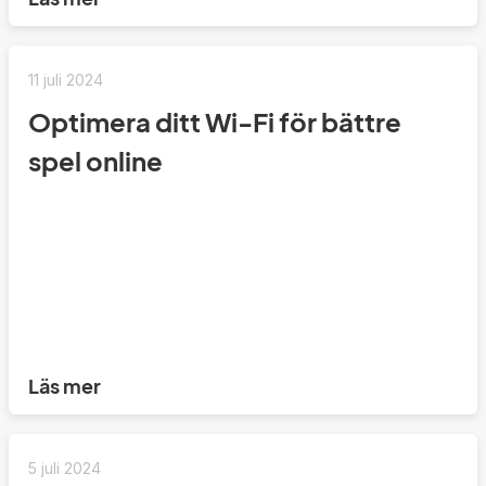
11 juli 2024
Optimera ditt Wi-Fi för bättre
spel online
Läs mer
5 juli 2024