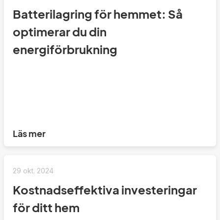
Batterilagring för hemmet: Så
optimerar du din
energiförbrukning
Läs mer
29 okt. 2024
Kostnadseffektiva investeringar
för ditt hem