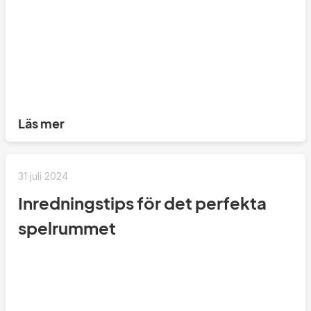
Läs mer
31 juli 2024
Inredningstips för det perfekta
spelrummet