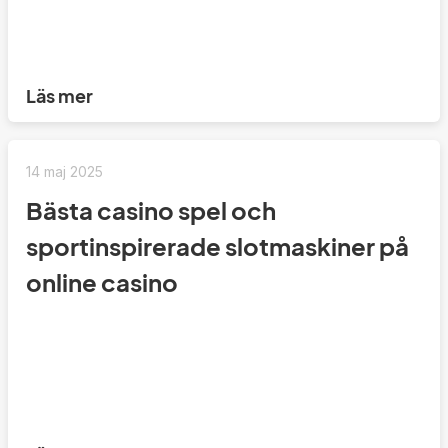
Läs mer
14 maj 2025
Bästa casino spel och
sportinspirerade slotmaskiner på
online casino