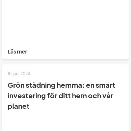
Läs mer
10 juni 2024
Grön städning hemma: en smart
investering för ditt hem och vår
planet