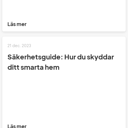
Läs mer
21 dec. 2023
Säkerhetsguide: Hur du skyddar
ditt smarta hem
Läs mer