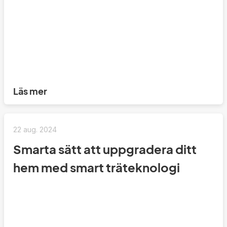
Läs mer
22 aug. 2024
Smarta sätt att uppgradera ditt
hem med smart träteknologi