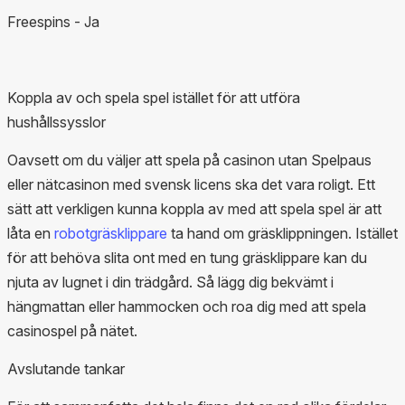
Freespins - Ja
Koppla av och spela spel istället för att utföra
hushållssysslor
Oavsett om du väljer att spela på casinon utan Spelpaus
eller nätcasinon med svensk licens ska det vara roligt. Ett
sätt att verkligen kunna koppla av med att spela spel är att
låta en
robotgräsklippare
ta hand om gräsklippningen. Istället
för att behöva slita ont med en tung gräsklippare kan du
njuta av lugnet i din trädgård. Så lägg dig bekvämt i
hängmattan eller hammocken och roa dig med att spela
casinospel på nätet.
Avslutande tankar