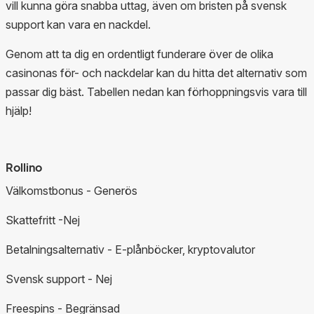
vill kunna göra snabba uttag, även om bristen på svensk
support kan vara en nackdel.
Genom att ta dig en ordentligt funderare över de olika
casinonas för- och nackdelar kan du hitta det alternativ som
passar dig bäst. Tabellen nedan kan förhoppningsvis vara till
hjälp!
Rollino
Välkomstbonus - Generös
Skattefritt -Nej
Betalningsalternativ - E-plånböcker, kryptovalutor
Svensk support - Nej
Freespins - Begränsad