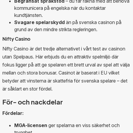
Begränsat språkstöd
– du får räkna med att behöva
kommunicera på engelska när du kontaktar
kundtjänsten.
Svagare spelarskydd
än på svenska casinon på
grund av den mindre strikta regleringen.
Nifty Casino
Nifty Casino är det tredje alternativet i vårt test av casinon
utan Spelpaus. Här erbjuds du en attraktiv spelmiljö där
fokus ligger på att ge spelaren ett brett urval av spel att välja
mellan och stora bonusar. Casinot är baserat i EU vilket
betyder att vinsterna är skattefria för svenska spelare – det
är såklart en stor fördel.
För- och nackdelar
Fördelar:
MGA-licensen
ger spelarna en viss säkerhet och
trygghet.