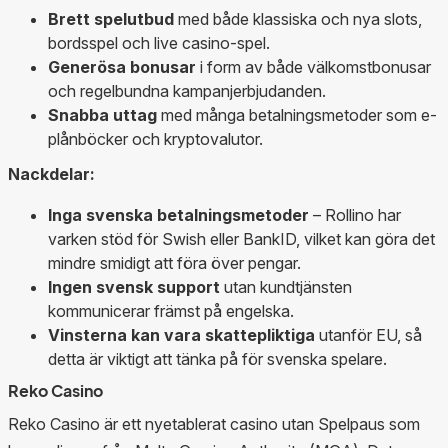
Brett spelutbud
med både klassiska och nya slots,
bordsspel och live casino-spel.
Generösa bonusar
i form av både välkomstbonusar
och regelbundna kampanjerbjudanden.
Snabba uttag
med många betalningsmetoder som e-
plånböcker och kryptovalutor.
Nackdelar:
Inga svenska betalningsmetoder
– Rollino har
varken stöd för Swish eller BankID, vilket kan göra det
mindre smidigt att föra över pengar.
Ingen svensk support
utan kundtjänsten
kommunicerar främst på engelska.
Vinsterna kan vara skattepliktiga
utanför EU, så
detta är viktigt att tänka på för svenska spelare.
Reko Casino
Reko Casino är ett nyetablerat casino utan Spelpaus som