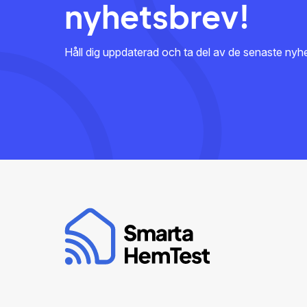
nyhetsbrev!
Håll dig uppdaterad och ta del av de senaste ny