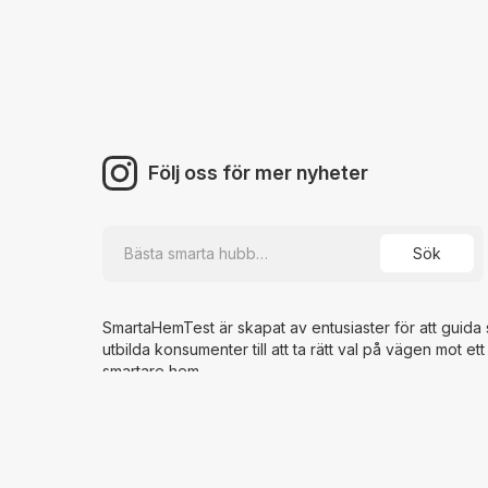
Följ oss för mer nyheter
SmartaHemTest är skapat av entusiaster för att guida
utbilda konsumenter till att ta rätt val på vägen mot ett
smartare hem.
Vi letar alltid efter medarbetare. Tycker du om teknik,
en expert inom smarta hem? Kontakta oss för mer
information.
info@smartahemtest.se