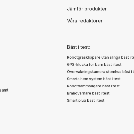
Jämför produkter
Våra redaktörer
Bäst i test:
Robotgräsklippare utan slinga bäst i t
GPS-klocka för barn bäst i test
Övervakningskamera utomhus bäst i t
Smarta hem system bäst i test
Robotdammsugare bäst i test
 samt
Brandvarnare bäst i test
Smart plug bäst i test
 är du