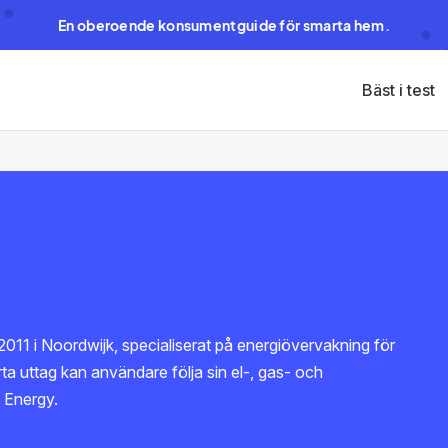
En oberoende konsumentguide för smarta hem.
Bäst i test
011 i Noordwijk, specialiserat på energiövervakning för
uttag kan användare följa sin el-, gas- och
 Energy.