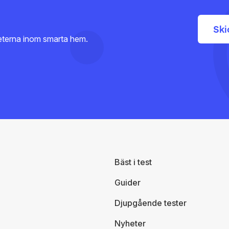
heterna inom smarta hem.
Bäst i test
Guider
Djupgående tester
Nyheter