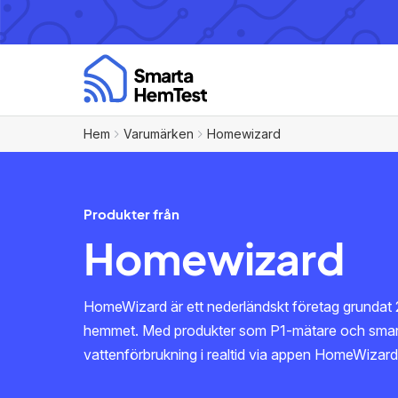
Hem
Varumärken
Homewizard
Produkter från
Homewizard
HomeWizard är ett nederländskt företag grundat 2
hemmet. Med produkter som P1-mätare och smarta 
vattenförbrukning i realtid via appen HomeWizard