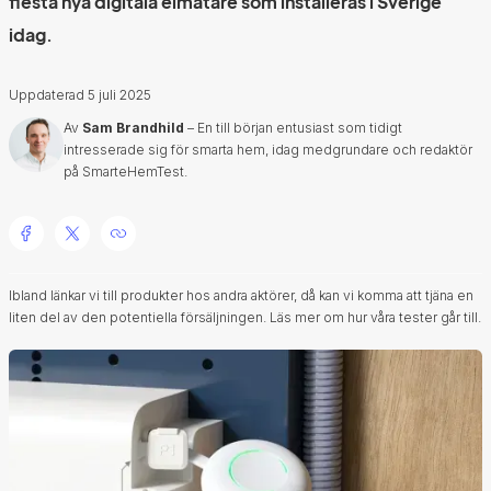
flesta nya digitala elmätare som installeras i Sverige
idag.
Uppdaterad
5 juli 2025
Av
Sam Brandhild
– En till början entusiast som tidigt
intresserade sig för smarta hem, idag medgrundare och redaktör
på SmarteHemTest.
Ibland länkar vi till produkter hos andra aktörer, då kan vi komma att tjäna en
liten del av den potentiella försäljningen.
Läs mer om hur våra tester går till.