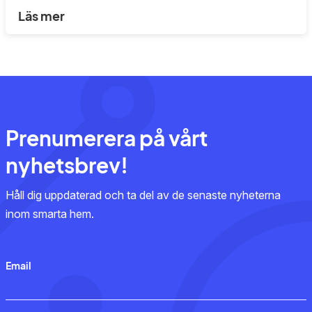
Läs mer
Prenumerera på vårt
nyhetsbrev!
Håll dig uppdaterad och ta del av de senaste nyheterna
inom smarta hem.
Email