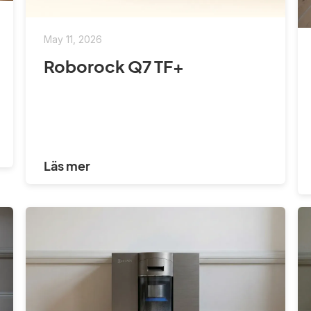
May 11, 2026
Roborock Q7 TF+
Läs mer