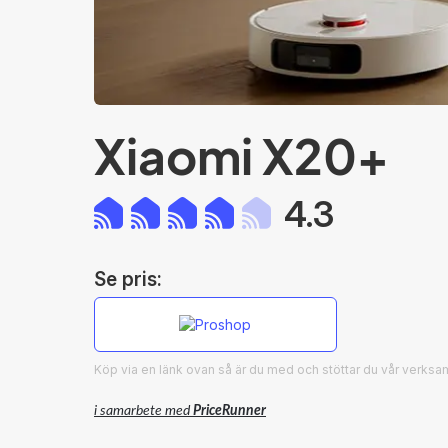
Xiaomi X20+
4.3
Se pris:
Köp via en länk ovan så är du med och stöttar du vår verks
i samarbete med
PriceRunner