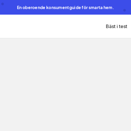
En oberoende konsumentguide för smarta hem.
Bäst i test