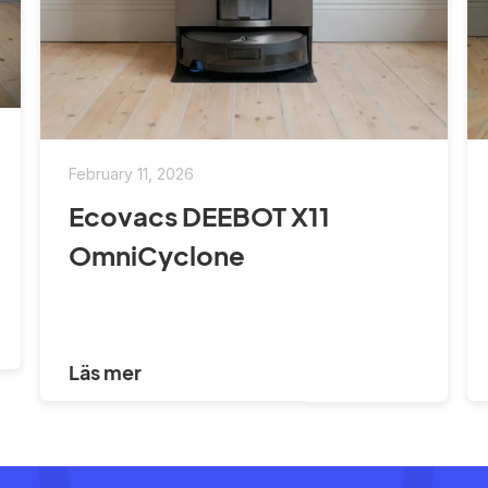
February 11, 2026
Ecovacs DEEBOT X11
OmniCyclone
Läs mer