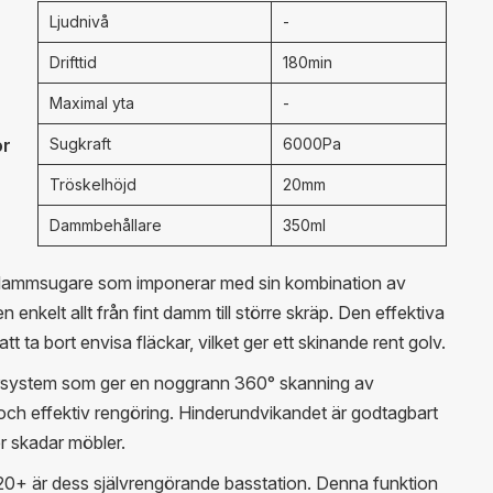
Ljudnivå
-
Drifttid
180min
Maximal yta
-
or
Sugkraft
6000Pa
Tröskelhöjd
20mm
Dammbehållare
350ml
tdammsugare som imponerar med sin kombination av
enkelt allt från fint damm till större skräp. Den effektiva
ta bort envisa fläckar, vilket ger ett skinande rent golv.
system som ger en noggrann 360° skanning av
 och effektiv rengöring. Hinderundvikandet är godtagbart
er skadar möbler.
0+ är dess självrengörande basstation. Denna funktion