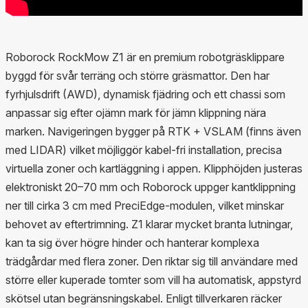
Roborock RockMow Z1 är en premium robotgräsklippare
byggd för svår terräng och större gräsmattor. Den har
fyrhjulsdrift (AWD), dynamisk fjädring och ett chassi som
anpassar sig efter ojämn mark för jämn klippning nära
marken. Navigeringen bygger på RTK + VSLAM (finns även
med LIDAR) vilket möjliggör kabel-fri installation, precisa
virtuella zoner och kartläggning i appen. Klipphöjden justeras
elektroniskt 20–70 mm och Roborock uppger kantklippning
ner till cirka 3 cm med PreciEdge-modulen, vilket minskar
behovet av eftertrimning. Z1 klarar mycket branta lutningar,
kan ta sig över högre hinder och hanterar komplexa
trädgårdar med flera zoner. Den riktar sig till användare med
större eller kuperade tomter som vill ha automatisk, appstyrd
skötsel utan begränsningskabel. Enligt tillverkaren räcker