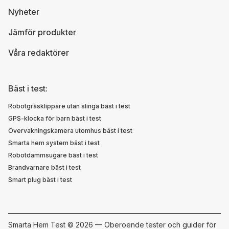
Nyheter
Jämför produkter
Våra redaktörer
Bäst i test:
Robotgräsklippare utan slinga bäst i test
GPS-klocka för barn bäst i test
Övervakningskamera utomhus bäst i test
Smarta hem system bäst i test
Robotdammsugare bäst i test
Brandvarnare bäst i test
Smart plug bäst i test
Smarta Hem Test ©
2026 — Oberoende tester och guider för