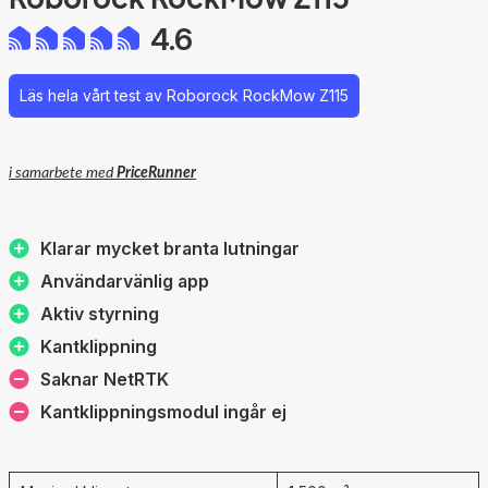
4.6
Läs hela vårt test av Roborock RockMow Z115
i samarbete med
PriceRunner
Klarar mycket branta lutningar
Användarvänlig app
Aktiv styrning
Kantklippning
Saknar NetRTK
Kantklippningsmodul ingår ej