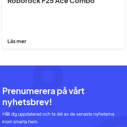
Roborock F25 Ace Combo
Läs mer
Prenumerera på vårt
nyhetsbrev!
Håll dig uppdaterad och ta del av de senaste nyheterna
inom smarta hem.