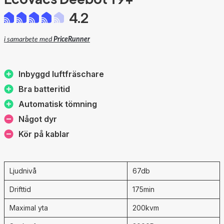
4.2
i samarbete med
PriceRunner
Inbyggd luftfräschare
Bra batteritid
Automatisk tömning
Något dyr
Kör på kablar
Ljudnivå
67db
Drifttid
175min
Maximal yta
200kvm