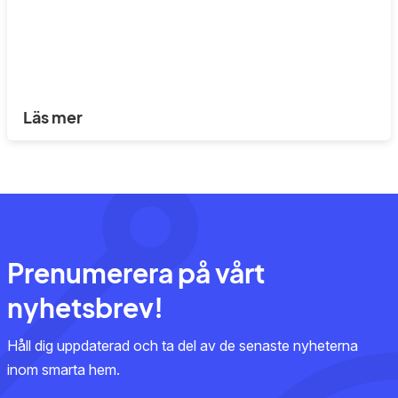
Läs mer
Prenumerera på vårt
nyhetsbrev!
Håll dig uppdaterad och ta del av de senaste nyheterna
inom smarta hem.