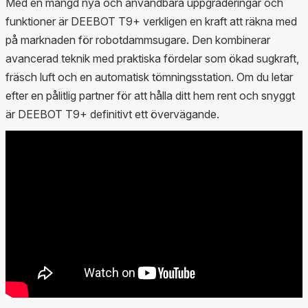
Med en mängd nya och användbara uppgraderingar och
funktioner är DEEBOT T9+ verkligen en kraft att räkna med
på marknaden för robotdammsugare. Den kombinerar
avancerad teknik med praktiska fördelar som ökad sugkraft,
fräsch luft och en automatisk tömningsstation. Om du letar
efter en pålitlig partner för att hålla ditt hem rent och snyggt
är DEEBOT T9+ definitivt ett övervägande.