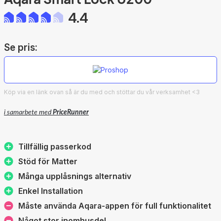
4.4
Se pris:
Köp via en länk ovan så är du med och stöttar du vår verksamhet <3
i samarbete med
PriceRunner
Tillfällig passerkod
Stöd för Matter
Många upplåsnings alternativ
Enkel Installation
Måste använda Aqara-appen för full funktionalitet
Något stor inomhusdel