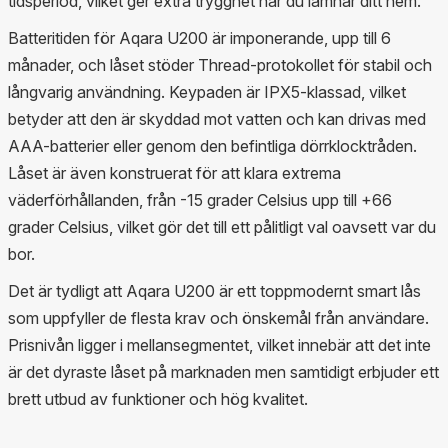
tidsperiod, vilket ger extra trygghet när du lämnar ditt hem.
Batteritiden för Aqara U200 är imponerande, upp till 6
månader, och låset stöder Thread-protokollet för stabil och
långvarig användning. Keypaden är IPX5-klassad, vilket
betyder att den är skyddad mot vatten och kan drivas med
AAA-batterier eller genom den befintliga dörrklocktråden.
Låset är även konstruerat för att klara extrema
väderförhållanden, från -15 grader Celsius upp till +66
grader Celsius, vilket gör det till ett pålitligt val oavsett var du
bor.
Det är tydligt att Aqara U200 är ett toppmodernt smart lås
som uppfyller de flesta krav och önskemål från användare.
Prisnivån ligger i mellansegmentet, vilket innebär att det inte
är det dyraste låset på marknaden men samtidigt erbjuder ett
brett utbud av funktioner och hög kvalitet.