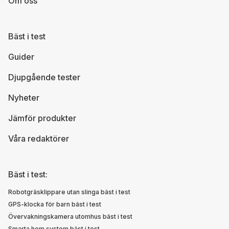
Om oss
Bäst i test
Guider
Djupgående tester
Nyheter
Jämför produkter
Våra redaktörer
Bäst i test:
Robotgräsklippare utan slinga bäst i test
GPS-klocka för barn bäst i test
Övervakningskamera utomhus bäst i test
Smarta hem system bäst i test