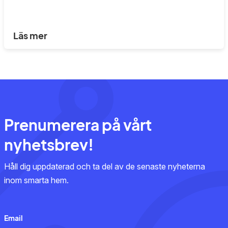
Läs mer
Prenumerera på vårt
nyhetsbrev!
Håll dig uppdaterad och ta del av de senaste nyheterna
inom smarta hem.
Email