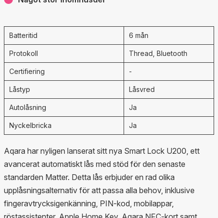
Batteritid
6 mån
Protokoll
Thread, Bluetooth
Certifiering
-
Låstyp
Låsvred
Autolåsning
Ja
Nyckelbricka
Ja
Aqara har nyligen lanserat sitt nya Smart Lock U200, ett
avancerat automatiskt lås med stöd för den senaste
standarden Matter. Detta lås erbjuder en rad olika
upplåsningsalternativ för att passa alla behov, inklusive
fingeravtrycksigenkänning, PIN-kod, mobilappar,
röstassistenter, Apple Home Key, Aqara NFC-kort samt