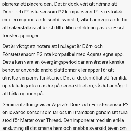
planerar att placera den. Det är dock värt att nämna att
Dörr- och Fönstersensorn P2 kompenserar för sin storlek
med en imponerande snabb svarstid, vilket är avgörande för
att säkerställa snabb och tillförlitlig detektering av dörr- och
fönsteröppningar.
Det är viktigt att notera att i nuläget är Dörr- och
Fönstersensorn P2 inte kompatibel med Aqaras egna app.
Detta kan vara en övergångsperiod där användare kanske
behöver använda andra plattformar eller appar för att
utnyttja sensorns funktioner. Det är dock möjligt att framtida
uppdateringar kan ändra på denna situation, så det är något
att hålla ögonen på.
Sammanfattningsvis är Aqara's Dörr- och Fönstersensor P2
en lovande sensor som tar oss in i framtiden genom sitt fulla
stöd för Matter över Thread. Den imponerar med sin enkla
anslutning till ditt smarta hem och snabba svarstid, även om