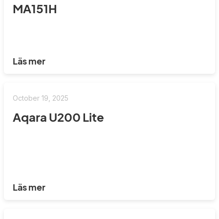
MA151H
Läs mer
October 19, 2025
Aqara U200 Lite
Läs mer