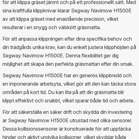
för att klippa gräset jämnt och på ett professionellt sätt. Med
sina kraftfulla klippknivar klarar Segway Navimow H1500E
av att klippa gräset med enastående precision, vilket
resulterar i en snygg och välskött gräsmatta.
För att anpassa klippningen efter dina specifika behov och
din trädgårds unika krav, kan du enkelt justera klipphöjden på
Segway Navimow H1500E. Denna flexibilitet ger dig
möjlighet att skapa den perfekta gräsmattan efter din smak.
Segway Navimow H1500E har en generös klippbredd och
en imponerande arbetsyta, vilket gör att den kan täcka stora
områden på kort tid. Du kan lita på att din gräsmatta blir
klippt effektivt och snabbt, vilket sparar både tid och arbete.
För att säkerställa en säker drift och skydda din investering
är Segway Navimow H1500E utrustad med olika sensorer.
Dessa kollisionssensorer är konstruerade för att upptäcka
hinder och aktivt undvika kollisioner, vilket skyddar både