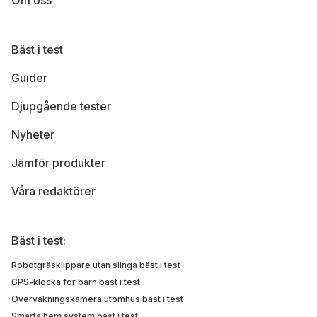
Om oss
Bäst i test
Guider
Djupgående tester
Nyheter
Jämför produkter
Våra redaktörer
Bäst i test:
Robotgräsklippare utan slinga bäst i test
GPS-klocka för barn bäst i test
Övervakningskamera utomhus bäst i test
Smarta hem system bäst i test