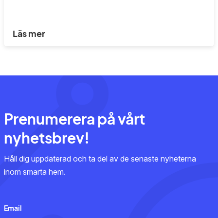
Läs mer
Prenumerera på vårt
nyhetsbrev!
Håll dig uppdaterad och ta del av de senaste nyheterna
inom smarta hem.
Email