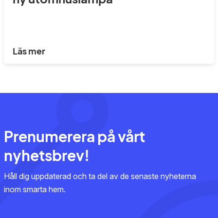
Läs mer
Prenumerera på vårt
nyhetsbrev!
Håll dig uppdaterad och ta del av de senaste nyheterna
inom smarta hem.