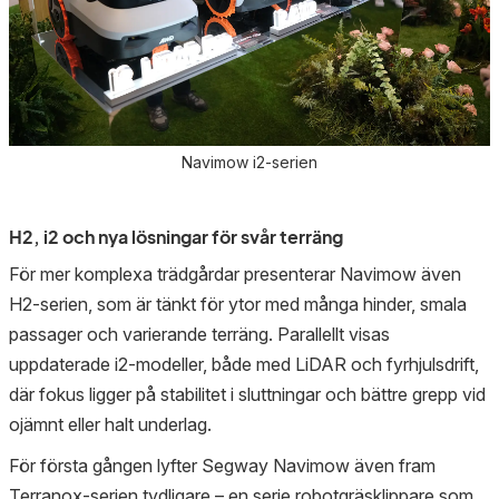
Navimow i2-serien
H2, i2 och nya lösningar för svår terräng
För mer komplexa trädgårdar presenterar Navimow även
H2-serien, som är tänkt för ytor med många hinder, smala
passager och varierande terräng. Parallellt visas
uppdaterade i2-modeller, både med LiDAR och fyrhjulsdrift,
där fokus ligger på stabilitet i sluttningar och bättre grepp vid
ojämnt eller halt underlag.
För första gången lyfter Segway Navimow även fram
Terranox-serien tydligare – en serie robotgräsklippare som