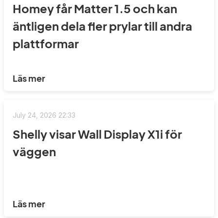
Homey får Matter 1.5 och kan
äntligen dela fler prylar till andra
plattformar
Läs mer
July 24, 2026 22:33
Shelly visar Wall Display X1i för
väggen
Läs mer