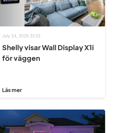
July 24, 2026 22:33
Shelly visar Wall Display X1i
för väggen
Läs mer