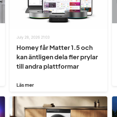
July 28, 2026 21:03
Homey får Matter 1.5 och
kan äntligen dela fler prylar
till andra plattformar
Läs mer