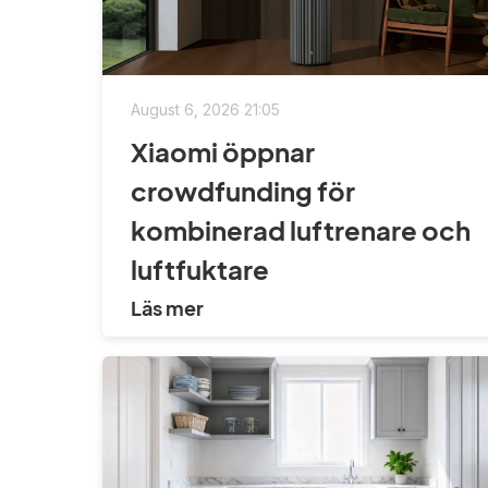
August 6, 2026 21:05
Xiaomi öppnar
crowdfunding för
kombinerad luftrenare och
luftfuktare
Läs mer