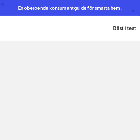
En oberoende konsumentguide för smarta hem.
Bäst i test