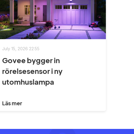
July 15, 2026 22:55
Govee bygger in
rörelsesensor i ny
utomhuslampa
Läs mer