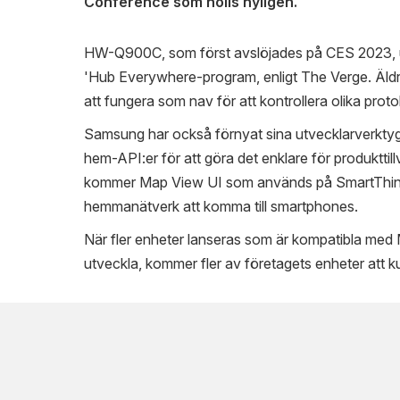
Conference som hölls nyligen.
HW-Q900C, som först avslöjades på CES 2023, 
'Hub Everywhere-program, enligt The Verge. Äld
att fungera som nav för att kontrollera olika pro
Samsung har också förnyat sina utvecklarverktyg
hem-API:er för att göra det enklare för produkttil
kommer Map View UI som används på SmartThings-
hemmanätverk att komma till smartphones.
När fler enheter lanseras som är kompatibla med M
utveckla, kommer fler av företagets enheter att