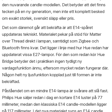
den nuvarande candle-modellen. Det betyder att det finns
tecken på en ny generation, men inte ett komplett besked
om exakt storlek, svenskt släpp eller pris.
Det som däremot går att bekräfta är att E14-spåret
uppdateras tekniskt. Materialet pekar på stöd för Matter
over Thread direkt i lampan, samtidigt som Zigbee och
Bluetooth finns kvar. Det ligger i linje med hur Hue redan har
uppdaterat vissa E27-lampor. För den som redan kör Hue
Bridge betyder det i praktiken ingen tydligt ny
vardagsfunktion ännu, eftersom mycket redan fungerar där.
Någon helt ny ljusfunktion kopplad just till formen är inte
bekräftad.
Påståendet om en mindre E14-lampa är svårare att slå fast.
Philips Hue säljer redan i dag en kortare E14 luster på 77
millimeter, medan den klassiska E14 candle-modellen ligger
på 117 millimeter. I det nya materialet syns en E14 candle,