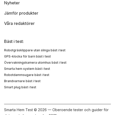
Nyheter
Jämför produkter
Våra redaktörer
Bäst i test:
Robotgräsklippare utan slinga bäst i test
GPS-klocka för barn bäst i test
Övervakningskamera utomhus bäst i test
Smarta hem system bäst i test
Robotdammsugare bäst i test
Brandvarnare bäst i test
Smart plug bäst i test
Smarta Hem Test ©
2026 — Oberoende tester och guider för