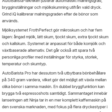
AutoBarista-tekniken justerar automatiskt malningsgrad,
brygginställningar och mjölkskumning utifrån vald dryck.
Grind iQ kalibrerar malningsgraden efter de bönor som
används.
Mjölksystemet FrothPerfect gör mikroskum och har fem
lägen: ångad mjölk, lätt skum, tjockt skum, extra tjockt skum
och kallskum. Systemet är anpassat för både komjölk och
växtbaserade alternativ. Det går också att spara två
personliga profiler med inställningar för styrka, storlek,
temperatur och skumtyp.
AutoBarista Pro har dessutom två utbytbara bönbehållare
på 340 gram vardera, vilket gör det möjligt att växla mellan
olika bönor i samma maskin. En dubbel bryggfunktion kan
brygga två espressoshots samtidigt. Sammantaget innebär
lanseringen att Ninja tar in en mer komplett kaffemaskin på
den svenska marknaden, med fokus på flera dryckestyper i