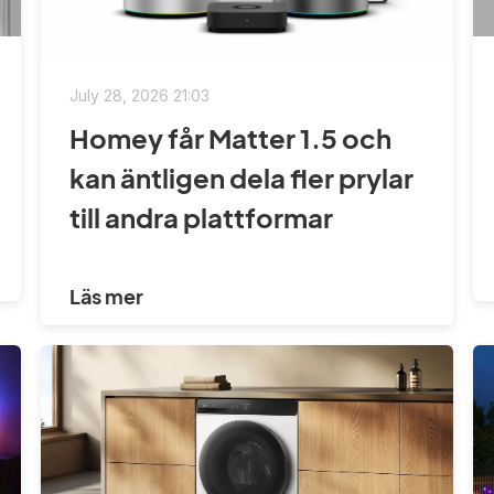
July 28, 2026 21:03
Homey får Matter 1.5 och
kan äntligen dela fler prylar
till andra plattformar
Läs mer