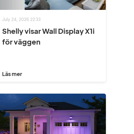
July 24, 2026 22:33
Shelly visar Wall Display X1i
för väggen
Läs mer