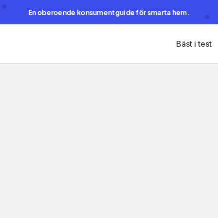
En oberoende konsumentguide för smarta hem.
Bäst i test