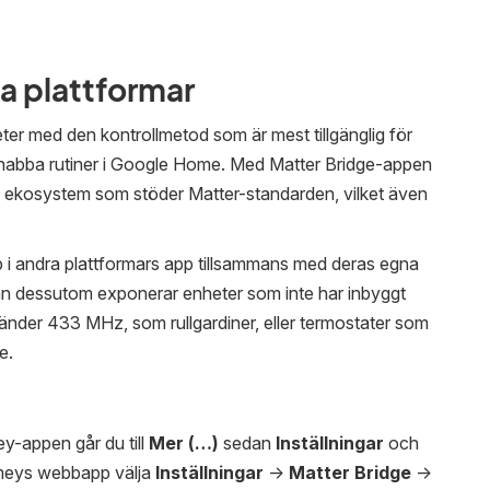
a plattformar
er med den kontrollmetod som är mest tillgänglig för
 snabba rutiner i Google Home. Med Matter Bridge-appen
 ekosystem som stöder Matter-standarden, vilket även
 i andra plattformars app tillsammans med deras egna
 kan dessutom exponerar enheter som inte har inbyggt
änder 433 MHz, som rullgardiner, eller termostater som
e.
ey-appen går du till
Mer (…)
sedan
Inställningar
och
Homeys webbapp välja
Inställningar
->
Matter Bridge
->