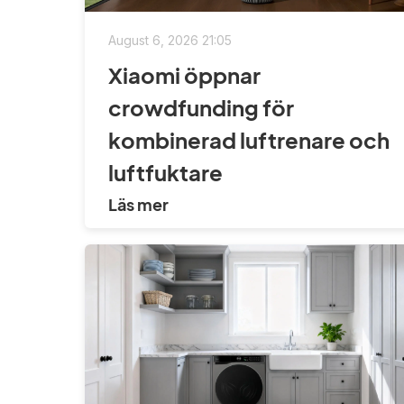
August 6, 2026 21:05
Xiaomi öppnar
crowdfunding för
kombinerad luftrenare och
luftfuktare
Läs mer