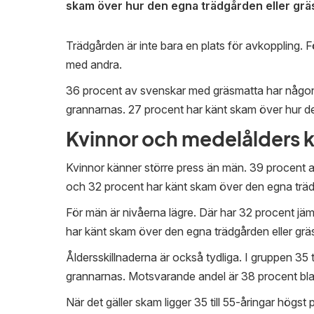
skam över hur den egna trädgården eller grä
Trädgården är inte bara en plats för avkoppling. 
med andra.
36 procent av svenskar med gräsmatta har någon 
grannarnas. 27 procent har känt skam över hur de
Kvinnor och medelålders 
Kvinnor känner större press än män. 39 procent 
och 32 procent har känt skam över den egna träd
För män är nivåerna lägre. Där har 32 procent j
har känt skam över den egna trädgården eller grä
Åldersskillnaderna är också tydliga. I gruppen 35 
grannarnas. Motsvarande andel är 38 procent bland 
När det gäller skam ligger 35 till 55-åringar högst 