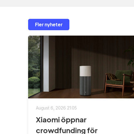
Fler nyheter
August 6, 2026 21:05
Xiaomi öppnar
crowdfunding för