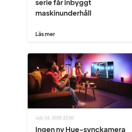
serie får inbyggt
maskinunderhåll
Läs mer
July 24, 2026 22:26
Ingen ny Hue-synckamera