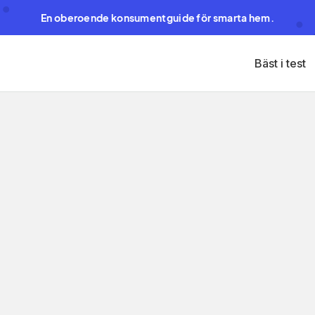
En oberoende konsumentguide för smarta hem.
Bäst i test