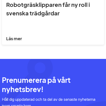
Robotgräsklipparen får ny roll i
svenska trädgårdar
Läs mer
Prenumerera på vårt
nyhetsbrev!
Håll dig uppdaterad och ta del av de senaste nyheterna
inom smarta hem.