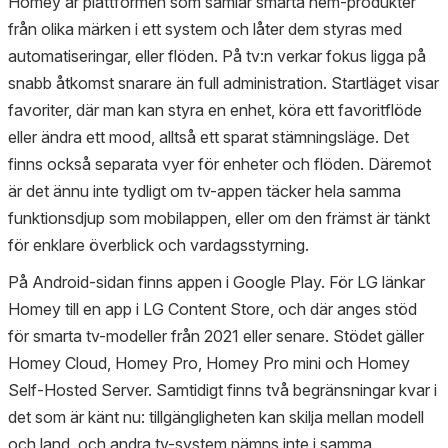
Homey är plattformen som samlar smarta hem-produkter
från olika märken i ett system och låter dem styras med
automatiseringar, eller flöden. På tv:n verkar fokus ligga på
snabb åtkomst snarare än full administration. Startläget visar
favoriter, där man kan styra en enhet, köra ett favoritflöde
eller ändra ett mood, alltså ett sparat stämningsläge. Det
finns också separata vyer för enheter och flöden. Däremot
är det ännu inte tydligt om tv-appen täcker hela samma
funktionsdjup som mobilappen, eller om den främst är tänkt
för enklare överblick och vardagsstyrning.
På Android-sidan finns appen i Google Play. För LG länkar
Homey till en app i LG Content Store, och där anges stöd
för smarta tv-modeller från 2021 eller senare. Stödet gäller
Homey Cloud, Homey Pro, Homey Pro mini och Homey
Self-Hosted Server. Samtidigt finns två begränsningar kvar i
det som är känt nu: tillgängligheten kan skilja mellan modell
och land, och andra tv-system nämns inte i samma