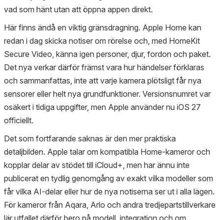
vad som hänt utan att öppna appen direkt.
Här finns ändå en viktig gränsdragning. Apple Home kan
redan i dag skicka notiser om rörelse och, med HomeKit
Secure Video, känna igen personer, djur, fordon och paket.
Det nya verkar därför främst vara hur händelser förklaras
och sammanfattas, inte att varje kamera plötsligt får nya
sensorer eller helt nya grundfunktioner. Versionsnumret var
osäkert i tidiga uppgifter, men Apple använder nu iOS 27
officiellt.
Det som fortfarande saknas är den mer praktiska
detaljbilden. Apple talar om kompatibla Home-kameror och
kopplar delar av stödet till iCloud+, men har ännu inte
publicerat en tydlig genomgång av exakt vilka modeller som
får vilka AI-delar eller hur de nya notiserna ser ut i alla lägen.
För kameror från Aqara, Arlo och andra tredjepartstillverkare
lär utfallet därför bero på modell, integration och om