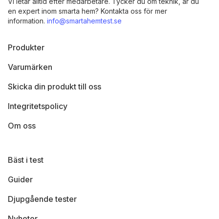
Vi letar alltid efter medarbetare. Tycker du om teknik, är du
en expert inom smarta hem? Kontakta oss för mer
information.
info@smartahemtest.se
Produkter
Varumärken
Skicka din produkt till oss
Integritetspolicy
Om oss
Bäst i test
Guider
Djupgående tester
Nyheter