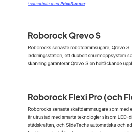
i samarbete med
PriceRunner
Roborock Qrevo S
Roborocks senaste robotdammsugare, Qrevo S, är 
laddningsstation, ett dubbelt snurrmoppsystem s
skanning garanterar Qrevo S en heltäckande uppl
Roborock Flexi Pro (och Fle
Roborocks senaste skaftdammsugare som med ett 
är utrustad med smarta teknologier såsom LED-di
städskraften, och SlideTechs automatiska och ad