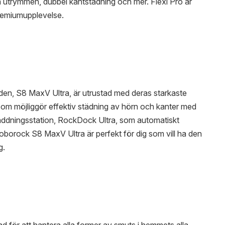
a utrymmen, dubbel kantstädning och mer. Flexi Pro är
 premiumupplevelse.
en, S8 MaxV Ultra, är utrustad med deras starkaste
om möjliggör effektiv städning av hörn och kanter med
laddningsstation, RockDock Ultra, som automatiskt
oborock S8 MaxV Ultra är perfekt för dig som vill ha den
g.