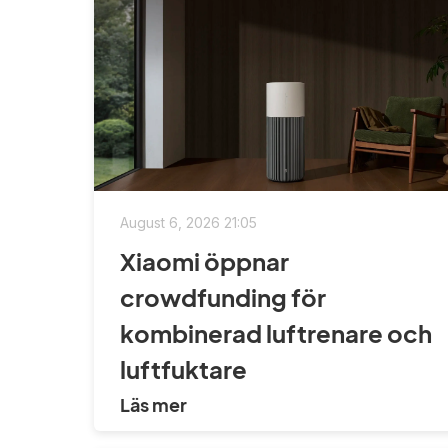
August 6, 2026 21:05
Xiaomi öppnar
crowdfunding för
kombinerad luftrenare och
luftfuktare
Läs mer