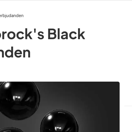
-erbjudanden
orock's Black
nden