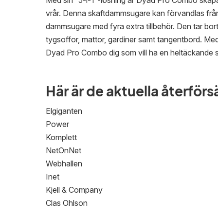
Med sin “5-i-1”-lösning är Dyad Pro Combo skapad
vrår. Denna skaftdammsugare kan förvandlas frå
dammsugare med fyra extra tillbehör. Den tar bort
tygsoffor, mattor, gardiner samt tangentbord. Med
Dyad Pro Combo dig som vill ha en heltäckande 
Här är de aktuella återförs
Elgiganten
Power
Komplett
NetOnNet
Webhallen
Inet
Kjell & Company
Clas Ohlson