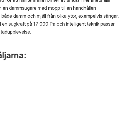
 för att hantera alla former av smuts i hemmets alla
n en dammsugare med mopp till en handhållen
 både damm och mjäll från olika ytor, exempelvis sängar,
 en sugkraft på 17 000 Pa och intelligent teknik passar
städupplevelse.
äljarna: