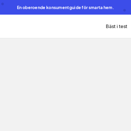
En oberoende konsumentguide för smarta hem.
Bäst i test