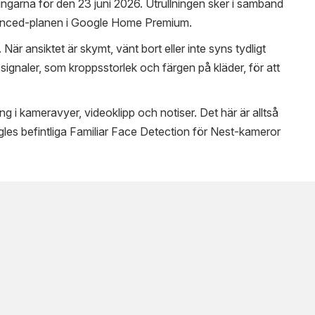
ingarna för den 23 juni 2026. Utrullningen sker i samband
anced-planen i Google Home Premium.
 När ansiktet är skymt, vänt bort eller inte syns tydligt
ignaler, som kroppsstorlek och färgen på kläder, för att
g i kameravyer, videoklipp och notiser. Det här är alltså
les befintliga Familiar Face Detection för Nest-kameror