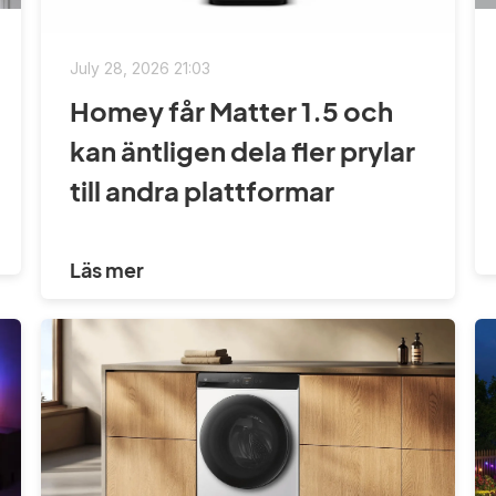
July 28, 2026 21:03
Homey får Matter 1.5 och
kan äntligen dela fler prylar
till andra plattformar
Läs mer