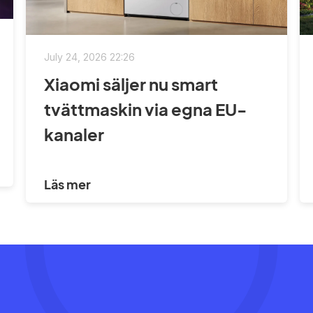
July 24, 2026 22:26
Xiaomi säljer nu smart
tvättmaskin via egna EU-
kanaler
Läs mer