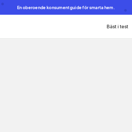
En oberoende konsumentguide för smarta hem.
Bäst i test