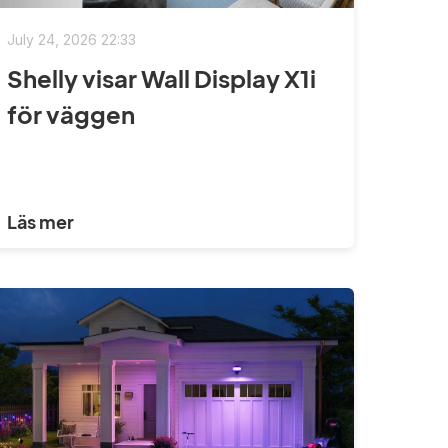
July 24, 2026 22:33
Shelly visar Wall Display X1i
för väggen
Läs mer