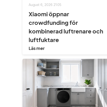
August 6, 2026 21:05
Xiaomi öppnar
crowdfunding för
kombinerad luftrenare och
luftfuktare
Läs mer