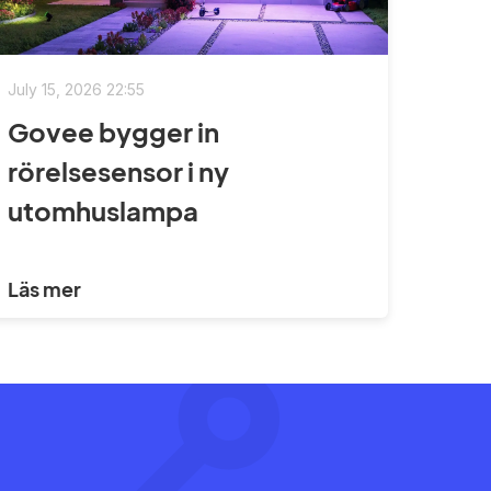
July 15, 2026 22:55
Govee bygger in
rörelsesensor i ny
utomhuslampa
Läs mer