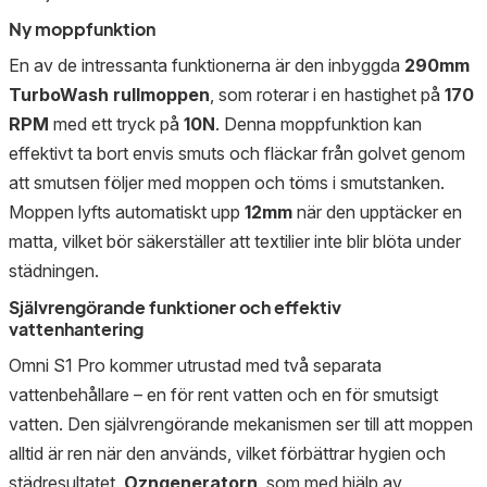
Ny moppfunktion
En av de intressanta funktionerna är den inbyggda
290mm
TurboWash rullmoppen
, som roterar i en hastighet på
170
RPM
med ett tryck på
10N
. Denna moppfunktion kan
effektivt ta bort envis smuts och fläckar från golvet genom
att smutsen följer med moppen och töms i smutstanken.
Moppen lyfts automatiskt upp
12mm
när den upptäcker en
matta, vilket bör säkerställer att textilier inte blir blöta under
städningen.
Självrengörande funktioner och effektiv
vattenhantering
Omni S1 Pro kommer utrustad med två separata
vattenbehållare – en för rent vatten och en för smutsigt
vatten. Den självrengörande mekanismen ser till att moppen
alltid är ren när den används, vilket förbättrar hygien och
städresultatet.
Ozngeneratorn
, som med hjälp av