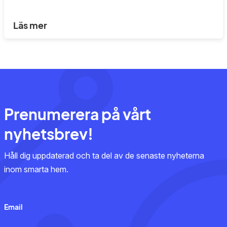
Läs mer
Prenumerera på vårt
nyhetsbrev!
Håll dig uppdaterad och ta del av de senaste nyheterna
inom smarta hem.
Email