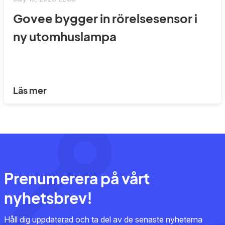
Govee bygger in rörelsesensor i
ny utomhuslampa
Läs mer
Prenumerera på vårt
nyhetsbrev!
Håll dig uppdaterad och ta del av de senaste nyheterna