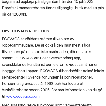
begränsad upplaga på Elgiganten från den 10 juli 2023.
Därefter kommer roboten finnas tillgänglig i butik med ett pris
på ca 12800kr.
Om ECOVACS ROBOTICS
ECOVACS är världens största tillverkare av
robotdammsugare. De är också den näst mest sålda
tillverkaren på den nordiska marknaden, där de växer
snabbt. ECOVACS erbjuder svenskspråkig app,
svensktalande kundtjänst per telefon, e-post samt har en
inbyggd chatt i appen. ECOVACS tillhandahåller också lokala
servicecenter i Sverige för underhåll och reparationer.
Koncernen grundades år 1998 och har levererat
hushållsrobotar sedan 2006. För mer information kan du gå
till
www.ecovacs.com
.
Med sina innovativa funktioner som varmvattentvätt-