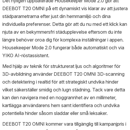
Det nyligen uppdaterade Housekeeper Mode 2.0 gör att
DEEBOT T20 OMNI på ett dynamiskt vis klarar av att justera
städparametrarna efter just din hemmamiljö och dina
individuella preferenser. Detta gör att du nu med ett klick kan
njuta av en bekymmersfri städupplevelse eftersom du inte
längre behöver oroa dig för komplexa inställningar i appen.
Housekeeper Mode 2.0 fungerar både automatiskt och via
YIKO AI-röstassistent.
Med hjälp av teknik för strukturerat ljus och algoritmer för
3D-avbildning använder DEEBOT T20 OMNI 3D-scanning
och detektering i realtid för att strategiskt undvika hinder
vilket säkerställer smidig och lugn städning. Tack vare detta
kan den navigera med en noggrannhet av en millimeter,
kartlägga användarens hem samt identifiera och undvika
potentiella hinder såsom sladdar eller små leksaker.
DEEBOT T20 OMNI kommer vara tillgänglig till kampanjpris i