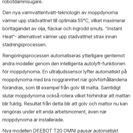
robotdammsugare.
Den nya varmvattentvätt-teknologin av moppdynorna
värmer upp städvattnet till optimala 55°C, vilket maximerar
borttagandet av olja, fläckar och ingrodd smuts. ”Instant
Heat”- alternativet värmer upp städvattnet strax innan
städningsprocessen.
Rengöringsprocessen automatiseras ytterligare gentemot
andra modeller genom den intelligenta autolyft-funktionen
för moppdynorna. En ultraljudssensor lyfter automatiskt på
moppdynorna med bra noggrannhet när golvförhållandena
förändras, som till exempel från golv till matta. Samtidigt
slutar moppdynorna också rotera vilket förhindrar att mattan
blir fuktig. Resultat från detta blir att golv och mattor nu kan
rengöras under ett enda arbetsmoment, även när
moppdynorna är installerade.
Nya modellen DEEBOT T20 OMNI pausar automatiskt