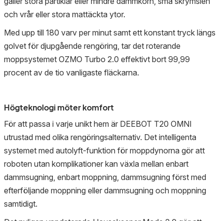
gäller stora partiklar eller mindre dammkorn, små skrymslen
och vrår eller stora mattäckta ytor.
Med upp till 180 varv per minut samt ett konstant tryck längs
golvet för djupgående rengöring, tar det roterande
moppsystemet OZMO Turbo 2.0 effektivt bort 99,99
procent av de tio vanligaste fläckarna.
Högteknologi möter komfort
För att passa i varje unikt hem är DEEBOT T20 OMNI
utrustad med olika rengöringsalternativ. Det intelligenta
systemet med autolyft-funktion för moppdynorna gör att
roboten utan komplikationer kan växla mellan enbart
dammsugning, enbart moppning, dammsugning först med
efterföljande moppning eller dammsugning och moppning
samtidigt.