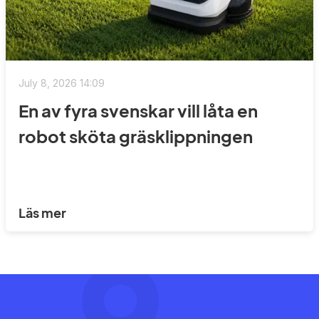
July 8, 2026 14:09
En av fyra svenskar vill låta en
robot sköta gräsklippningen
Läs mer