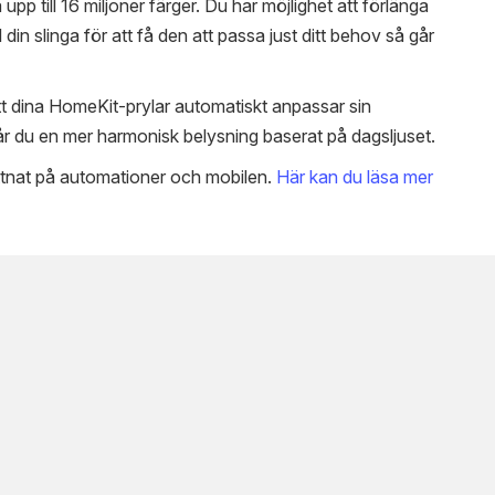
p till 16 miljoner färger. Du har möjlighet att förlänga
l din slinga för att få den att passa just ditt behov så går
t dina HomeKit-prylar automatiskt anpassar sin
får du en mer harmonisk belysning baserat på dagsljuset.
ttnat på automationer och mobilen.
Här kan du läsa mer