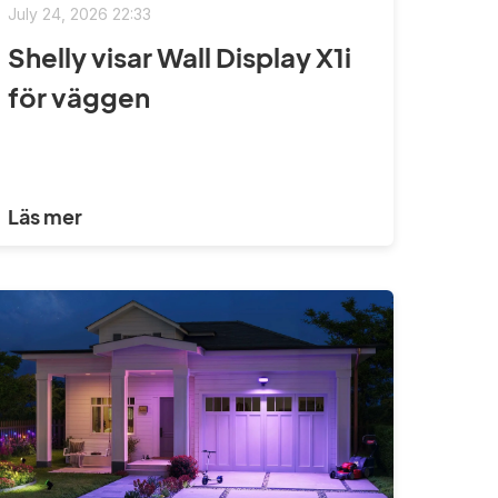
July 24, 2026 22:33
Shelly visar Wall Display X1i
för väggen
Läs mer