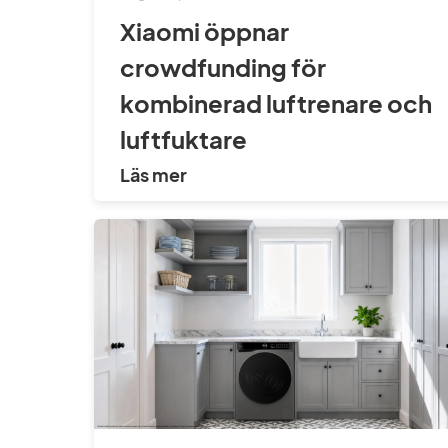
Xiaomi öppnar
crowdfunding för
kombinerad luftrenare och
luftfuktare
Läs mer