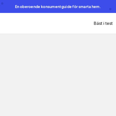
En oberoende konsumentguide för smarta hem.
Bäst i test