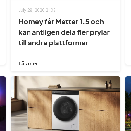
July 28, 2026 21:03
Homey får Matter 1.5 och
kan äntligen dela fler prylar
till andra plattformar
Läs mer