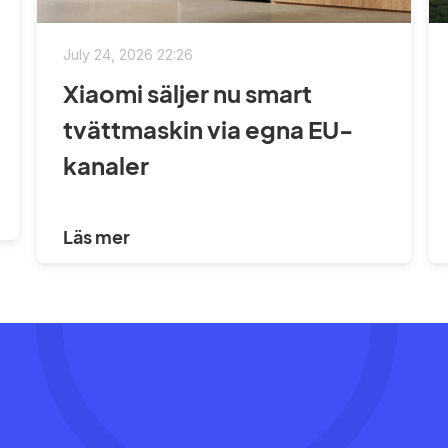
July 24, 2026 22:26
Xiaomi säljer nu smart
tvättmaskin via egna EU-
kanaler
Läs mer