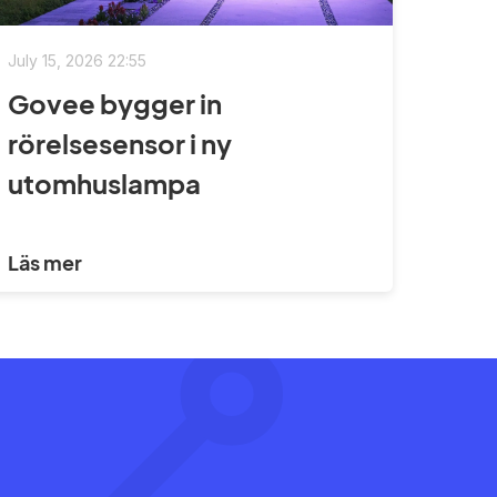
July 15, 2026 22:55
Govee bygger in
rörelsesensor i ny
utomhuslampa
Läs mer