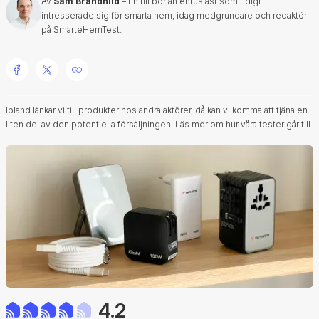
Av
Sam Brandhild
– En till början entusiast som tidigt
intresserade sig för smarta hem, idag medgrundare och redaktör
på SmarteHemTest.
Ibland länkar vi till produkter hos andra aktörer, då kan vi komma att tjäna en
liten del av den potentiella försäljningen.
Läs mer om hur våra tester går till.
4.2